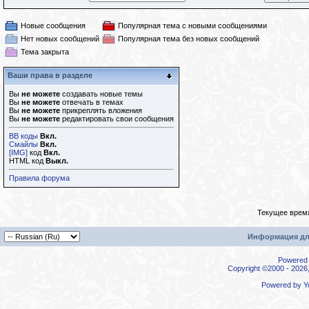
Новые сообщения
Популярная тема с новыми сообщениями
Нет новых сообщений
Популярная тема без новых сообщений
Тема закрыта
Ваши права в разделе
Вы
не можете
создавать новые темы
Вы
не можете
отвечать в темах
Вы
не можете
прикреплять вложения
Вы
не можете
редактировать свои сообщения
BB коды
Вкл.
Смайлы
Вкл.
[IMG]
код
Вкл.
HTML код
Выкл.
Правила форума
Текущее врем
Информация дл
Powered b
Copyright ©2000 - 2026,
Powered by
Y