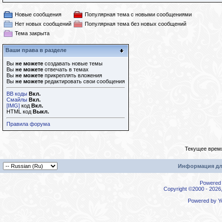
Новые сообщения
Популярная тема с новыми сообщениями
Нет новых сообщений
Популярная тема без новых сообщений
Тема закрыта
Ваши права в разделе
Вы
не можете
создавать новые темы
Вы
не можете
отвечать в темах
Вы
не можете
прикреплять вложения
Вы
не можете
редактировать свои сообщения
BB коды
Вкл.
Смайлы
Вкл.
[IMG]
код
Вкл.
HTML код
Выкл.
Правила форума
Текущее врем
Информация дл
Powered b
Copyright ©2000 - 2026,
Powered by
Y