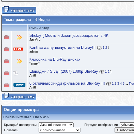
Темы раздела
: В Индии
Тема
/
Автор
Sholay ( Месть и Закон )возвращается в 4K
JayViru
Kanthaswamy выпустили на Bluray!!!
(
1
2
)
admin
Классика на Blu-Ray дисках
*angel*
Шиваджи / Sivaji (2007) 1080p Blu-Ray
(
1
2
)
Ant8
6 отличных хинди фильмов на Blu-Ray !!!
(
1
2
3
4
5
...
По
Ant8
Опции просмотра
Показаны темы с 1 по 5 из 5
Критерий сортировки
Порядок отображения
Показать