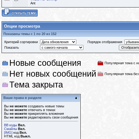
Ant
Опции просмотра
Показаны темы с 1 по 20 из 152
Критерий сортировки
Порядок отображения
Показать
Новые сообщения
Популярная тема с 
Нет новых сообщений
Популярная тема бе
Тема закрыта
Ваши права в разделе
Вы
не можете
создавать новые темы
Вы
не можете
отвечать в темах
Вы
не можете
прикреплять вложения
Вы
не можете
редактировать свои сообщения
BB коды
Вкл.
Смайлы
Вкл.
[IMG]
код
Вкл.
HTML код
Выкл.