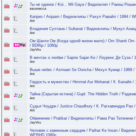
Ты не одинок / Koi... Mil Gaya / Видеоклип / Ракеш Рошан
василисса
Каприз / Anjaam / Видеоклипы / Рахул Равайл / 1994 /
Ant
Владения Султана / Sultanat / Видеоклипы / Мукул Анан
Ant
Ом Шанти Ом (Когда одной жизни мало) / Om Shanti Om /
/ BDRip / 1080p
JayViru
В мечтах о любви / Sapne Sajan Ke / Лоуренс Де Суза /
Ant
Выше небес / Asmaan Se Ooncha / Мехул Кумар / 1989 
Ant
Гордость и мужество / Himmat Aur Mehanat / К. Бапайя 
Ant
Тайна (Скрытая истина) / Gupt: The Hidden Truth / Радж
Ant
Судья Чоудри / Justice Chaudhury / К. Рагхавендра Рао 
Ant
Обвинение / Pratikar / Видеоклипы / Рама Рао Татинени /
JayViru
Человек с каменным сердцем / Pathar Ke Insan / Видеокл
WEBHD 1080p