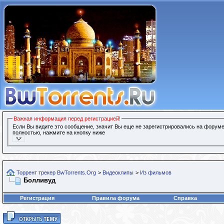
Важная информация перед регистрацией!
Если Вы видите это сообщение, значит Вы еще не зарегистрировались на форуме
полностью, нажмите на кнопку ниже
Торрент трекер BwTorrents.Org
>
Видеоклипы
>
Из фильмов
Болливуд
Регистрация
Правила форума
Справка