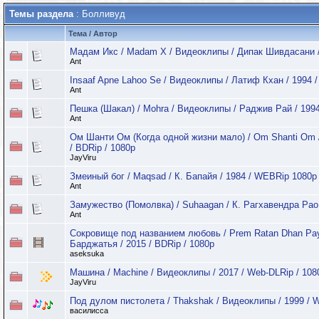
Темы раздела
: Болливуд
Тема
/
Автор
Мадам Икс / Madam X / Видеоклипы / Дипак Шивдасани 
Ant
Insaaf Apne Lahoo Se / Видеоклипы / Латиф Кхан / 1994
Ant
Пешка (Шакал) / Mohra / Видеоклипы / Раджив Рай / 19
Ant
Ом Шанти Ом (Когда одной жизни мало) / Om Shanti Om /
/ BDRip / 1080p
JayViru
Змеиный бог / Maqsad / К. Бапайя / 1984 / WEBRip 1080p
Ant
Замужество (Помолвка) / Suhaagan / К. Рагхавендра Рао
Ant
Сокровище под названием любовь / Prem Ratan Dhan Pa
Барджатья / 2015 / BDRip / 1080p
aseksuka
Машина / Machine / Видеоклипы / 2017 / Web-DLRip / 10
JayViru
Под дулом пистолета / Thakshak / Видеоклипы / 1999 / 
василисса