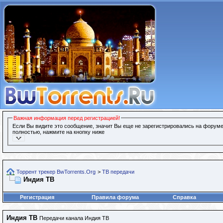
Важная информация перед регистрацией!
Если Вы видите это сообщение, значит Вы еще не зарегистрировались на форуме
полностью, нажмите на кнопку ниже
Торрент трекер BwTorrents.Org
>
ТВ передачи
Индия ТВ
Регистрация
Правила форума
Справка
Индия ТВ
Передачи канала Индия ТВ