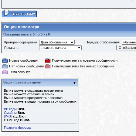
Опции просмотра
Показаны темы с 0 по 0 из 0
Критерий сортировки
Порядок отображения
Показать
Новые сообщения
Популярная тема с новыми сообщениями
Нет новых сообщений
Популярная тема без новых сообщений
Тема закрыта
Ваши права в разделе
Вы
не можете
создавать новые темы
Вы
не можете
отвечать в темах
Вы
не можете
прикреплять вложения
Вы
не можете
редактировать свои сообщения
BB коды
Вкл.
Смайлы
Вкл.
[IMG]
код
Вкл.
HTML код
Выкл.
Правила форума