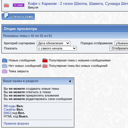
Кофе с Караном - 2 сезон (Шилпа, Шамита, Сунаида Шетти
Викуля
Опции просмотра
Показаны темы с 41 по 51 из 51
Критерий сортировки
Порядок отображения
Показать
Новые сообщения
Популярная тема с новыми сообщениями
Нет новых сообщений
Популярная тема без новых сообщений
Тема закрыта
Ваши права в разделе
Вы
не можете
создавать новые темы
Вы
не можете
отвечать в темах
Вы
не можете
прикреплять вложения
Вы
не можете
редактировать свои сообщения
BB коды
Вкл.
Смайлы
Вкл.
[IMG]
код
Вкл.
HTML код
Выкл.
Правила форума