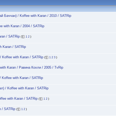
 Баччан) / Koffee with Karan / 2010 / SATRip
e with Karan / 2004 / SATRip
aran / SATRip
(
1
2
)
h Karan / SATRip
 Koffee with Karan / SATRip
(
1
2
3
)
ith Karan / Равина Кохли / 2005 / TvRip
 Koffee with Karan / SATRip
) / Koffee with Karan / SATRip
ffee with Karan / SATRip
(
1
2
)
n / SATRip
(
1
2
)