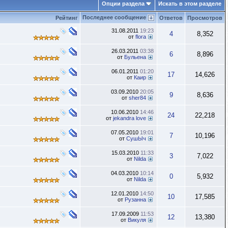
Опции раздела
Искать в этом разделе
Последнее сообщение
Рейтинг
Ответов
Просмотров
31.08.2011
19:23
4
8,352
от
flora
26.03.2011
03:38
6
8,896
от
Бульена
06.01.2011
01:20
17
14,626
от
Каир
03.09.2010
20:05
9
8,636
от
sher84
10.06.2010
14:46
24
22,218
от
jekandra love
07.05.2010
19:01
7
10,196
от
СушЫч
15.03.2010
11:33
3
7,022
от
Nilda
04.03.2010
10:14
0
5,932
от
Nilda
12.01.2010
14:50
10
17,585
от
Рузанна
17.09.2009
11:53
12
13,380
от
Викуля