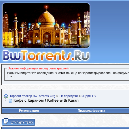
Важная информация перед регистрацией!
Если Вы видите это сообщение, значит Вы еще не зарегистрировались на форуме
Торрент трекер BwTorrents.Org
>
ТВ передачи
>
Индия ТВ
Кофе с Караном / Koffee with Karan
Регистрация
Правила форума