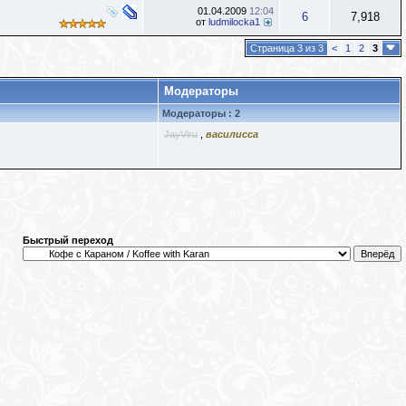
01.04.2009
12:04
6
7,918
от
ludmilocka1
Страница 3 из 3
<
1
2
3
Модераторы
Модераторы : 2
JayViru
,
василисса
Быстрый переход