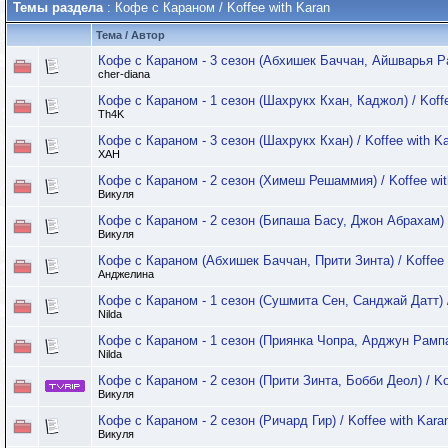
Темы раздела
: Кофе с Караном / Koffee with Karan
Тема
/
Автор
Кофе с Караном - 3 сезон (Абхишек Баччан, Айшварья Рай
cher-diana
Кофе с Караном - 1 сезон (Шахрукх Кхан, Каджол) / Koffe
Th4K
Кофе с Караном - 3 сезон (Шахрукх Кхан) / Koffee with K
XAH
Кофе с Караном - 2 сезон (Химеш Решаммия) / Koffee wit
Викуля
Кофе с Караном - 2 сезон (Бипаша Басу, Джон Абрахам) /
Викуля
Кофе с Караном (Абхишек Баччан, Прити Зинта) / Koffee w
Анджелина
Кофе с Караном - 1 сезон (Сушмита Сен, Санджай Датт) /
Nilda
Кофе с Караном - 1 сезон (Приянка Чопра, Арджун Рампал
Nilda
Кофе с Караном - 2 сезон (Прити Зинта, Бобби Деол) / Ko
Викуля
Кофе с Караном - 2 сезон (Ричард Гир) / Koffee with Kara
Викуля