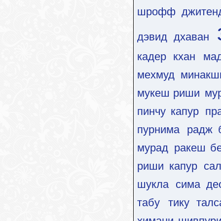
шрофф
джитен
дэвид дхаван
кадер кхан
ма
мехмуд
минакш
мукеш риши
му
пинчу капур
пр
пурнима
радж 
мурад
ракеш б
риши капур
са
шукла
сима де
табу
тику талс
химани шивпур