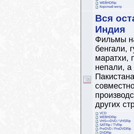
WEBHDRip
Короткий метр
Вся ост
Индия
Фильмы н
бенгали, г
маратхи, 
непали, а
Пакистан
совместно
производс
других стр
VCD
WEBHDRip
VHS=>DVD / VHSRip
SATRip / TVRip
PreDVD / PreDVDRip
DVDRip