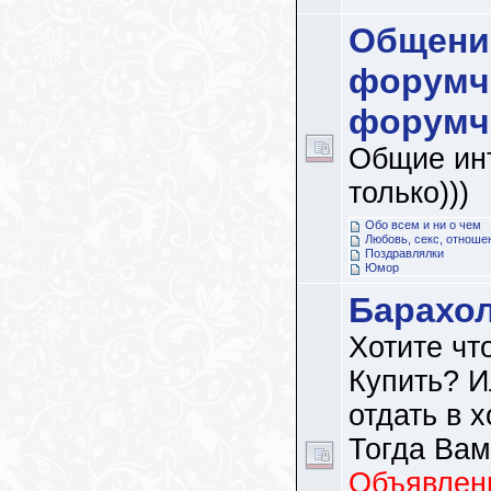
Общени
форумч
форумч
Общие ин
только)))
Обо всем и ни о чем
Любовь, секс, отноше
Поздравлялки
Юмор
Барахо
Хотите чт
Купить? И
отдать в 
Тогда Вам
Объявлени