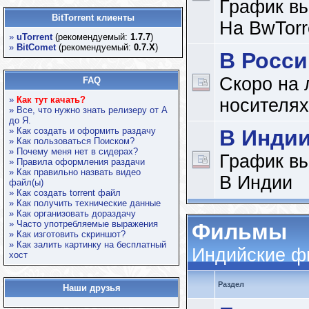
График вы
BitTorrent клиенты
На BwTorr
»
uTorrent
(рекомендуемый:
1.7.7
)
»
BitComet
(рекомендуемый:
0.7.X
)
В Росси
Скоро на
FAQ
»
Как тут качать?
носителях
» Все, что нужно знать релизеру от А
до Я.
» Как создать и оформить раздачу
В Инди
» Как пользоваться Поиском?
» Почему меня нет в сидерах?
График вы
» Правила оформления раздачи
» Как правильно назвать видео
В Индии
файл(ы)
» Как создать torrent файл
» Как получить технические данные
» Как организовать дораздачу
» Часто употребляемые выражения
Фильмы
» Как изготовить скриншот?
» Как залить картинку на бесплатный
Индийские 
хост
Раздел
Наши друзья