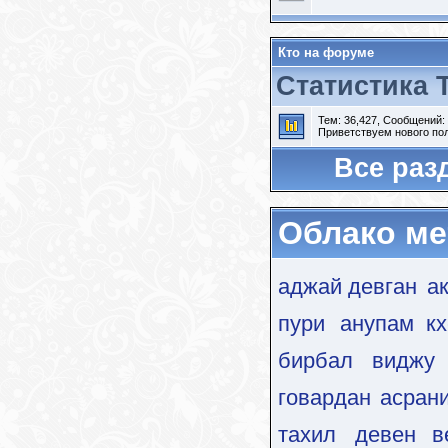
Кто на форуме
Статистика 
Тем: 36,427, Сообщений:
Приветствуем нового по
Все раз
Облако ме
аджай девган
а
пури
анупам кх
бирбал
виджу 
говардан асран
тахил
девен в