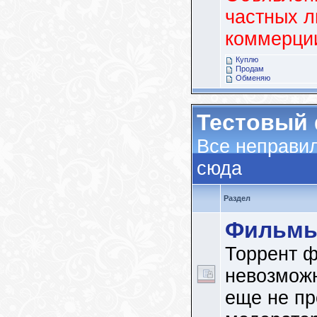
частных л
коммерци
Куплю
Продам
Обменяю
Тестовый
Все неправи
сюда
Раздел
Фильм
Торрент ф
невозможн
еще не п