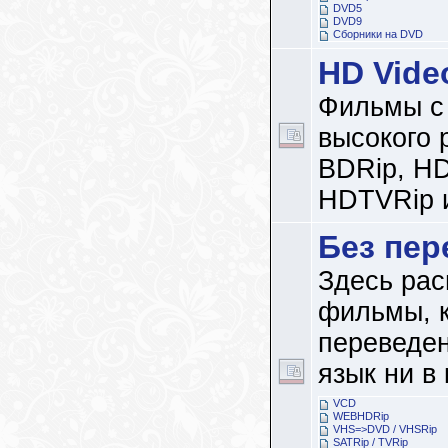
DVD5
DVD9
Сборники на DVD
HD Vide
Фильмы с
высокого 
BDRip, H
HDTVRip и
Без пер
Здесь рас
фильмы, 
переведен
язык ни в
VCD
WEBHDRip
VHS=>DVD / VHSRip
SATRip / TVRip