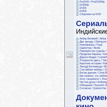
PreDVD / PreDVDRip
DVDRip
DVD5
DVD9
Сборники на DVD
Сериал
Индийски
Акбар Великий / Akbar
Две звезды / Dishayen
Новобранец / Fauji
Одиночка / Akela
Перекрёстки судьбы / 
Проделки Карины / Ka
Дороги Индии / Caminh
Я выросла здесь / Yah
Короткие истории / Kab
Звезда Болливуда / Bo
Случайная любовь / Sa
Богом данная / Choti 
Как назвать эту любов
Хочу танцевать! / Jho
Чистая душа / Ardhang
Обещание / Kasamh S
Согласие / Qubool Hai
Докуме
кино