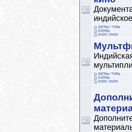
Документ
индийское
SATRip / TVRip
DVDRip
DVD5 / DVD9
Мультф
Индийска
мультипл
SATRip / TVRip
DVDRip
DVD5 / DVD9
Дополн
матери
Дополнит
материал