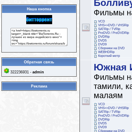
Боллив
Наша кнопка
Фильмы н
VCD
VHS=>DVD / VHSRip
SATRip / TVRip
PreDVD / PreDVDRip
DVDRip
DVD5
DVD9
Сборники на DVD
WEBHDRip
Короткий метр
Обратная связь
Южная 
322236931 -
admin
Фильмы на
тамили, к
Реклама
малаям
VCD
VHS=>DVD / VHSRip
SATRip / TVRip
PreDVD / PreDVDRip
DVDRip
DVD5
DVD9
Сборники на DVD