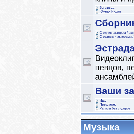
Болливуд
Южная Индия
Сборни
С одним актером / ак
С разными актерами /
Эстрад
Видеокли
певцов, пе
ансамбле
Ваши з
Ищу
Предлагаю
Релизы без сидеров
Музыка