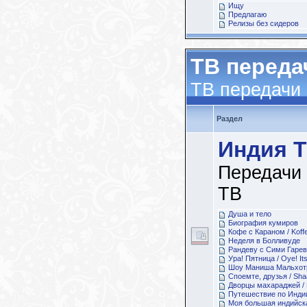
Ищу
Предлагаю
Релизы без сидеров
ТВ переда
ТВ передачи
Раздел
Индия 
Передачи
ТВ
Душа и тело
Биография кумиров
Кофе с Караном / Koffe
Неделя в Болливуде
Рандеву с Сими Гарева
Ура! Пятница / Oye! Its
Шоу Маниша Мальхотры
Споемте, друзья / Sh
Дворцы махараджей / 
Путешествие по Инди
Моя большая индийская