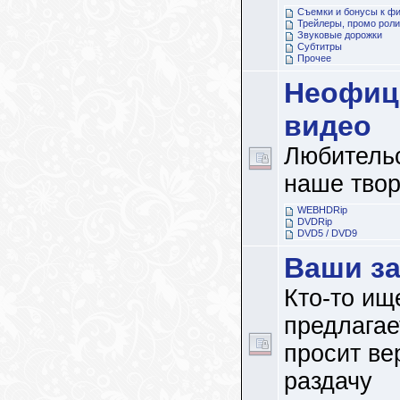
Съемки и бонусы к ф
Трейлеры, промо роли
Звуковые дорожки
Субтитры
Прочее
Неофиц
видео
Любительс
наше твор
WEBHDRip
DVDRip
DVD5 / DVD9
Ваши з
Кто-то ище
предлагает
просит ве
раздачу