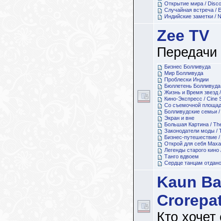
Открытие мира / Discov
Случайная встреча / 
Индийские заметки / N
Zee TV
Передачи 
Бизнес Болливуда
Мир Болливуда
Проблески Индии
Бюллетень Болливуда / 
Жизнь и Время звезд / L
Кино-Экспресс / Cine 
Со съемочной площа
Болливудские семьи / 
Экран и вне
Большая Картина / The
Законодатели моды / T
Бизнес-путешествие / 
Открой для себя Маха
Легенды старого кино 
Танго вдвоем
Сердце танцам отдано /
Kaun B
Crorepat
Кто хочет 