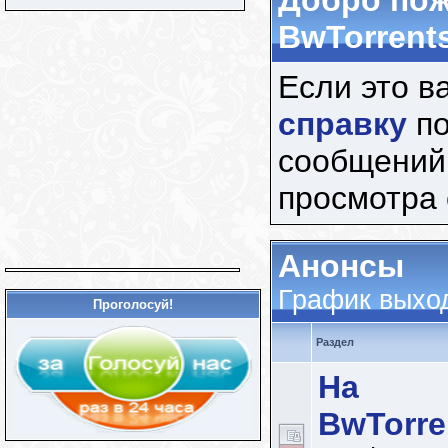
Добро пож
BwTorrents
Если это в
справку
по
сообщений
просмотра
Анонсы
График выхо
Проголосуй!
Раздел
На
BwTorre