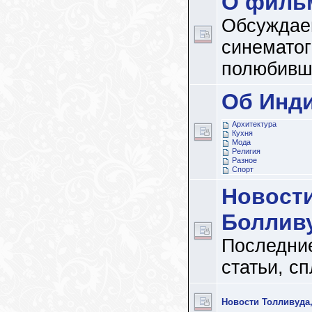
О филь
Обсуждае
синематог
полюбивш
Об Инд
Архитектура
Кухня
Мода
Религия
Разное
Спорт
Новост
Боллив
Последние
статьи, с
Новости Толливуда,