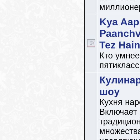
миллионе
Kya Aap
Paanchv
Tez Hai
Кто умнее
пятикласс
Кулина
шоу
Кухня нар
Включает 
традицион
множества