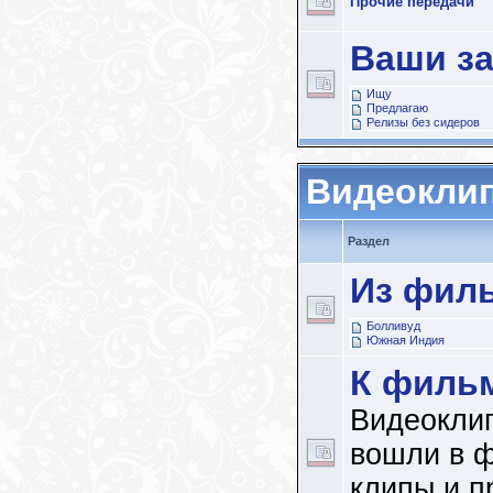
Прочие передачи
Ваши з
Ищу
Предлагаю
Релизы без сидеров
Видеокли
Раздел
Из фил
Болливуд
Южная Индия
К филь
Видеоклип
вошли в 
клипы и п