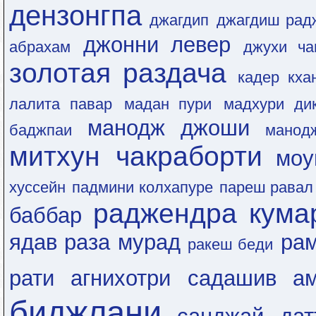
дензонгпа
джагдип
джагдиш рад
джонни левер
абрахам
джухи ча
золотая раздача
кадер кха
лалита павар
мадан пури
мадхури ди
манодж джоши
баджпаи
манод
митхун чакраборти
моу
хуссейн
падмини колхапуре
пареш равал
раджендра кума
баббар
ядав
раза мурад
рам
ракеш беди
рати агнихотри
садашив ам
биджлани