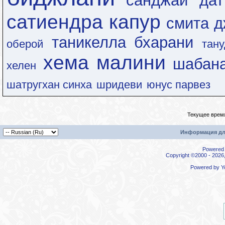
санджай дат
сатиендра капур
смита д
таникелла бхарани
оберой
тан
хема малини
шабан
хелен
шатругхан синха
шридеви
юнус парвез
Текущее врем
Информация дл
Powered b
Copyright ©2000 - 2026,
Powered by
Y