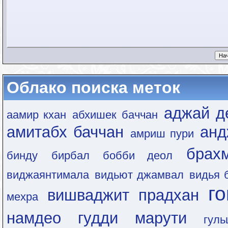
Облако поиска меток
аджай д
аамир кхан
абхишек баччан
амитабх баччан
анд
амриш пури
брах
бинду
бирбал
бобби деол
виджаянтимала
видьют джамвал
видья 
г
вишваджит прадхан
мехра
намдео
гудди марути
гул