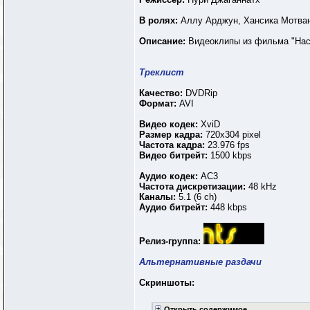
В ролях:
Аллу Арджун, Хансика Мотва
Описание:
Видеоклипы из фильма "Нас
Треклист
Качество:
DVDRip
Формат:
AVI
Видео кодек:
XviD
Размер кадра:
720х304 pixel
Частота кадра:
23.976 fps
Видео битрейт:
1500 kbps
Аудио кодек:
AC3
Частота дискретизации:
48 kHz
Каналы:
5.1 (6 ch)
Аудио битрейт:
448 kbps
Релиз-группа:
Альтернативные раздачи
Скриншоты:
Открыть содержимое