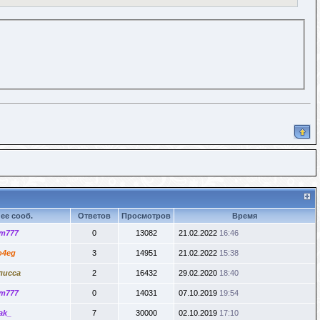
ее сооб.
Ответов
Просмотров
Время
m777
0
13082
21.02.2022
16:46
o4eg
3
14951
21.02.2022
15:38
лисса
2
16432
29.02.2020
18:40
m777
0
14031
07.10.2019
19:54
ak_
7
30000
02.10.2019
17:10