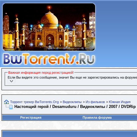
Важная информация перед регистрацией!
Если Вы видите это сообщение, значит Вы еще не зарегистрировались на форуме
Торрент трекер BwTorrents.Org
>
Видеоклипы
>
Из фильмов
>
Южная Индия
Настоящий герой / Desamuduru / Видеоклипы / 2007 / DVDRip
Регистрация
Правила форума