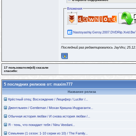
Вложения
Nastoyashiy.Geroy.2007.DVDRip.Xvid.BwTo
Последний раз редактировалось JayViru; 25.12
17 пользователя(ей) сказали
cпасибо:
5 последних релизов от: maxim777
Название релиза
Крёстный отец: Восхождение / Люцифер / Lucifer /...
Джентльмен / Gentleman / Мохан Кришна Индраганти...
Обычная история любви / И снова история любви /...
Я - тень, что покидает тебя / Ninu Veedani...
Семьянин (1 сезон: 1-10 серии из 10) / The Family...