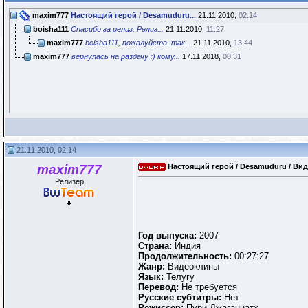
maxim777
Настоящий герой / Desamuduru...
21.11.2010,
02:14
boisha111
Спасибо за релиз. Релиз...
21.11.2010,
11:27
maxim777
boisha111, пожалуйста. так...
21.11.2010,
13:44
maxim777
вернулась на раздачу :) кому...
17.11.2018,
00:31
21.11.2010, 02:14
maxim777
Настоящий герой / Desamuduru / Вид
Релизер
Год выпуска:
2007
Страна:
Индия
Продолжительность:
00:27:27
Жанр:
Видеоклипы
Язык:
Телугу
Перевод:
Не требуется
Русские субтитры:
Нет
Режиссер:
Пури Джаганнатх