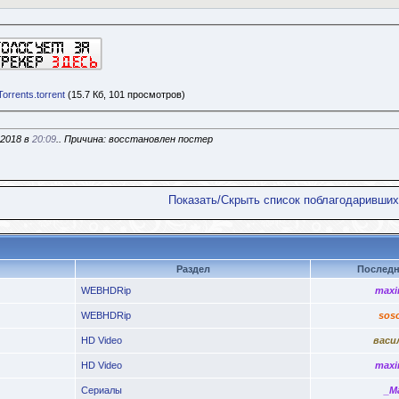
rrents.torrent
(15.7 Кб, 101 просмотров)
.2018 в
20:09
.. Причина: восстановлен постер
Показать/Скрыть список поблагодаривших
Раздел
Последн
WEBHDRip
maxi
WEBHDRip
sos
HD Video
васи
HD Video
maxi
Сериалы
_M