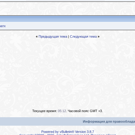
натх
«
Предыдущая тема
|
Следующая тема
»
Текущее время:
05:12
. Часовой пояс GMT +3.
Информация для правооблада
Powered by vBulletin® Version 3.8.7