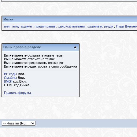
Метки
али
,
аллу арджун
,
прадип рават
,
хансика мотвани
,
шринивас редди
,
Пури Джаган
Ваши права в разделе
Вы
не можете
создавать новые темы
Вы
не можете
отвечать в темах
Вы
не можете
прикреплять вложения
Вы
не можете
редактировать свои сообщения
BB коды
Вкл.
Смайлы
Вкл.
[IMG]
код
Вкл.
HTML код
Выкл.
Правила форума