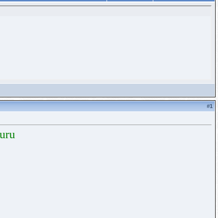
#
1
uru