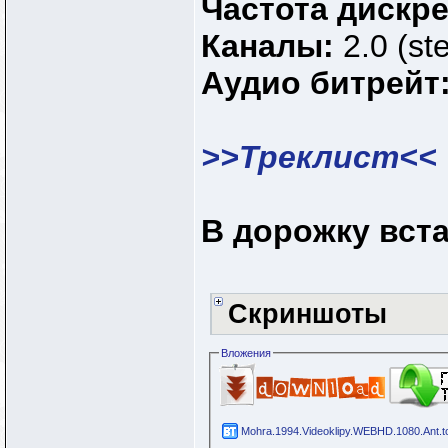
Частота дискр
Каналы:
2.0 (st
Аудио битрейт
>>Треклист<<
В дорожку вста
Скриншоты
Вложения
Mohra.1994.Videoklipy.WEBHD.1080.Ant.to