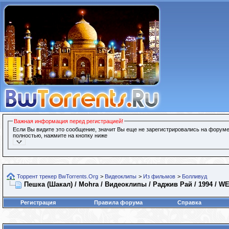
Важная информация перед регистрацией!
Если Вы видите это сообщение, значит Вы еще не зарегистрировались на форуме
полностью, нажмите на кнопку ниже
Торрент трекер BwTorrents.Org
>
Видеоклипы
>
Из фильмов
>
Болливуд
Пешка (Шакал) / Mohra / Видеоклипы / Раджив Рай / 1994 / W
Регистрация
Правила форума
Справка