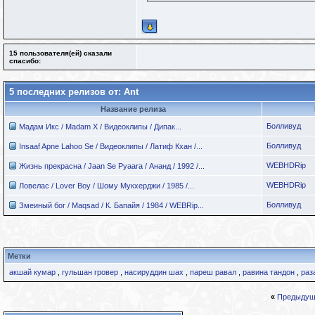
15 пользователя(ей) сказали
cпасибо:
5 последних релизов от: Ant
Название релиза
Болливуд
Мадам Икс / Madam X / Видеоклипы / Дипак...
Болливуд
Insaaf Apne Lahoo Se / Видеоклипы / Латиф Кхан /...
WEBHDRip
Жизнь прекрасна / Jaan Se Pyaara / Ананд / 1992 /...
WEBHDRip
Ловелас / Lover Boy / Шому Мукхерджи / 1985 /...
Болливуд
Змеиный бог / Maqsad / К. Бапайя / 1984 / WEBRip...
Метки
акшай кумар
,
гульшан гровер
,
насируддин шах
,
пареш равал
,
равина тандон
,
раз
«
Предыдущ