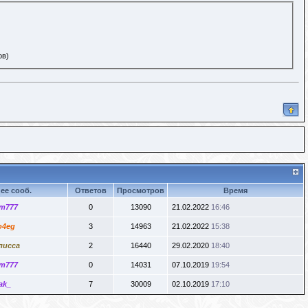
ов)
ее сооб.
Ответов
Просмотров
Время
m777
0
13090
21.02.2022
16:46
o4eg
3
14963
21.02.2022
15:38
лисса
2
16440
29.02.2020
18:40
m777
0
14031
07.10.2019
19:54
ak_
7
30009
02.10.2019
17:10