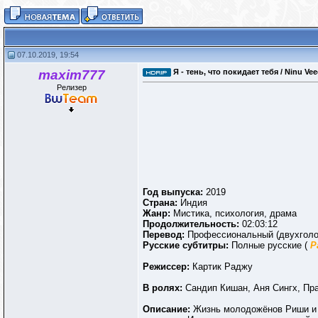
07.10.2019, 19:54
maxim777
Я - тень, что покидает тебя / Ninu Ve
Релизер
Год выпуска:
2019
Страна:
Индия
Жанр:
Мистика, психология, драма
Продолжительность:
02:03:12
Перевод:
Профессиональный (двухгол
Русские субтитры:
Полные русские (
Р
Режиссер:
Картик Раджу
В ролях:
Сандип Кишан, Аня Сингх, Пр
Описание:
Жизнь молодожёнов Риши и Д