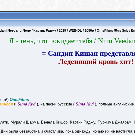
edani Needanu Nene / Картик Раджу / 2019 / WEB-DL / 1080p / OnisFilms /Rus Sub / E
Я - тень, что покидает тебя
/ Ninu Veeda
= Сандип Кишан представля
Леденящий кровь хит!
осый)
OnisFilms
атюся
и
Sima Kivi
), на песни русские (
Sima Kivi
), полные английские
агати, Мурали Шарма, Венела Кишор, Картик Раджу, Пурнима Джаярам,
ии была беззаботна и счастлива, пока однажды ночью их не настигла 