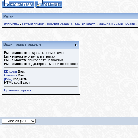
Метки
аня сингх
,
венела кишор
,
золотая раздача
,
картик раджу
,
кришна мурали посани
,
Ваши права в разделе
Вы
не можете
создавать новые темы
Вы
не можете
отвечать в темах
Вы
не можете
прикреплять вложения
Вы
не можете
редактировать свои сообщения
BB коды
Вкл.
Смайлы
Вкл.
[IMG]
код
Вкл.
HTML код
Выкл.
Правила форума