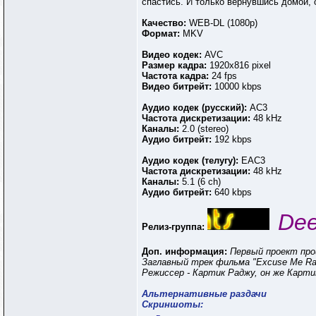
спастись. И только вернувшись домой, 
Качество:
WEB-DL (1080p)
Формат:
MKV
Видео кодек:
AVC
Размер кадра:
1920x816 pixel
Частота кадра:
24 fps
Видео битрейт:
10000 kbps
Аудио кодек (русский):
AC3
Частота дискретизации:
48 kHz
Каналы:
2.0 (stereo)
Аудио битрейт:
192 kbps
Аудио кодек (телугу):
EAC3
Частота дискретизации:
48 kHz
Каналы:
5.1 (6 ch)
Аудио битрейт:
640 kbps
Dee
Релиз-группа:
Доп. информация:
Первый проект прои
Заглавный трек фильма "Excuse Me Ra
Режиссер - Картик Раджу, он же Карт
Альтернативные раздачи
Скриншоты: