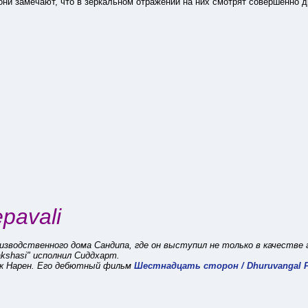
они замечают, что в зеркальном отражении на них смотрят совершенно 
pavali
зводственного дома Сандипа, где он выступил не только в качестве гл
kshasi" исполнил Сиддхарт.
ик Нарен. Его дебютный фильм
Шестнадцать сторон / Dhuruvangal Pa