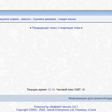
мурали шарма
,
прагати
,
пурнима джаярам
,
сандип кишан
«
Предыдущая тема
|
Следующая тема
»
Текущее время:
02:40
. Часовой пояс GMT +3.
Информация для правооблада
Powered by vBulletin® Version 3.8.7
Copyright ©2000 - 2026, Jelsoft Enterprises Ltd. Перевод:
zCarot