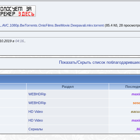
.AVC.1080p.BwTorrents.OnisFilms.BeeMovie.Deepavali.mkv.torrent
(85.4 Кб, 28 просмотр
10.2019 в
04:16
..
Показать/Скрыть список поблагодаривших
Раздел
Последн
WEBHDRip
maxi
WEBHDRip
sos
HD Video
васи
HD Video
maxi
Сериалы
_M