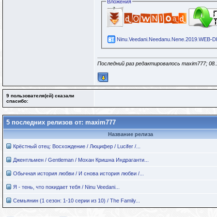
Вложения
Ninu.Veedani.Needanu.Nene.2019.WEB-DL
Последний раз редактировалось maxim777; 08.
9 пользователя(ей) сказали
cпасибо:
5 последних релизов от: maxim777
Название релиза
Крёстный отец: Восхождение / Люцифер / Lucifer /...
Джентльмен / Gentleman / Мохан Кришна Индраганти...
Обычная история любви / И снова история любви /...
Я - тень, что покидает тебя / Ninu Veedani...
Семьянин (1 сезон: 1-10 серии из 10) / The Family...