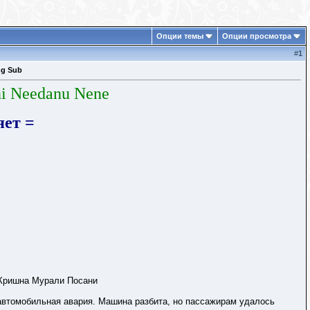
Опции темы
Опции просмотра
#
1
ng Sub
ni Needanu Nene
ет =
 Кришна Мурали Посани
автомобильная авария. Машина разбита, но пассажирам удалось