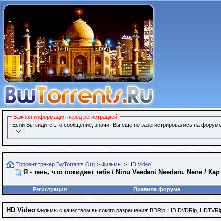
Важная информация перед регистрацией!
Если Вы видите это сообщение, значит Вы еще не зарегистрировались на форуме
Торрент трекер BwTorrents.Org
>
Фильмы
>
HD Video
Я - тень, что покидает тебя / Ninu Veedani Needanu Nene / Кар
Регистрация
Правила форума
HD Video
Фильмы с качеством высокого разрешения: BDRip, HD DVDRip, HDTVRip