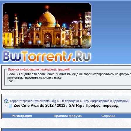
Важная информация перед регистрацией!
Если Вы видите это сообщение, значит Вы еще не зарегистрировались на форуме
полностью, нажмите на кнопку ниже
Торрент трекер BwTorrents.Org
>
ТВ передачи
>
Шоу-награждения и церемонии
Zee Cine Awards 2012 / 2012 / SATRip / Профес. перевод
Регистрация
Правила форума
Справка