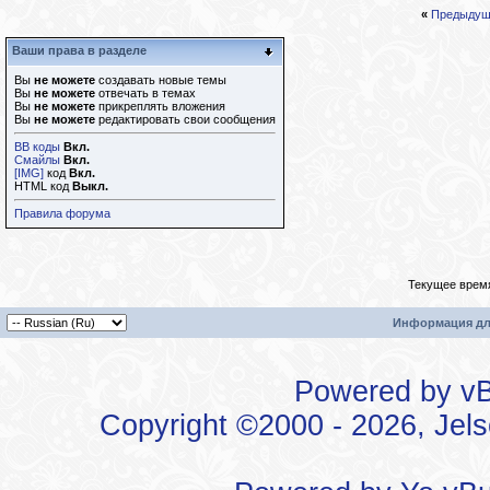
«
Предыдущ
Ваши права в разделе
Вы
не можете
создавать новые темы
Вы
не можете
отвечать в темах
Вы
не можете
прикреплять вложения
Вы
не можете
редактировать свои сообщения
BB коды
Вкл.
Смайлы
Вкл.
[IMG]
код
Вкл.
HTML код
Выкл.
Правила форума
Текущее врем
Информация дл
Powered by vBu
Copyright ©2000 - 2026, Jels