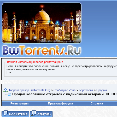
Важная информация перед регистрацией!
Если Вы видите это сообщение, значит Вы еще не зарегистрировались на форуме
полностью, нажмите на кнопку ниже
Торрент трекер BwTorrents.Org
>
Свободная Zона
>
Барахолка
>
Продам
Продам коллекцию открыток с индийскими актерами. НЕ ОР
Регистрация
Правила форума
Справка