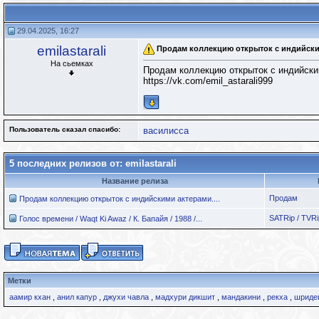
29.04.2025, 16:27
emilastarali
Продам коллекцию открыток с индийски
На сьемках
Продам коллекцию открыток с индийски
https://vk.com/emil_astarali999
Пользователь сказал cпасибо:
василисса
5 последних релизов от: emilastarali
Название релиза
Продам
Продам коллекцию открыток с индийскими актерами....
SATRip / TVRi
Голос времени / Waqt Ki Awaz / К. Бапайя / 1988 /...
Метки
аамир кхан
,
анил капур
,
джухи чавла
,
мадхури дикшит
,
мандакини
,
рекха
,
шриде