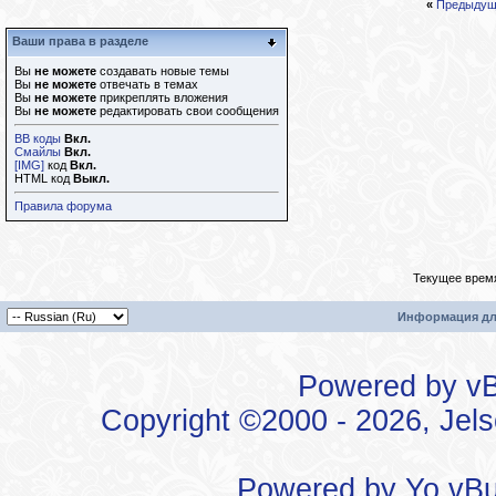
«
Предыдущ
Ваши права в разделе
Вы
не можете
создавать новые темы
Вы
не можете
отвечать в темах
Вы
не можете
прикреплять вложения
Вы
не можете
редактировать свои сообщения
BB коды
Вкл.
Смайлы
Вкл.
[IMG]
код
Вкл.
HTML код
Выкл.
Правила форума
Текущее врем
Информация дл
Powered by vBu
Copyright ©2000 - 2026, Jels
Powered by
Yo vBu