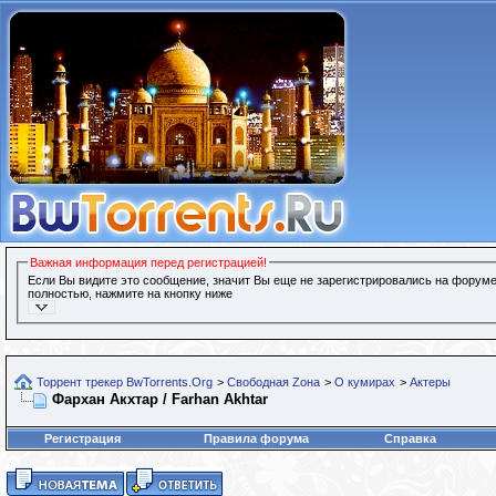
Важная информация перед регистрацией!
Если Вы видите это сообщение, значит Вы еще не зарегистрировались на форуме
полностью, нажмите на кнопку ниже
Торрент трекер BwTorrents.Org
>
Свободная Zона
>
О кумирах
>
Актеры
Фархан Акхтар / Farhan Akhtar
Регистрация
Правила форума
Справка