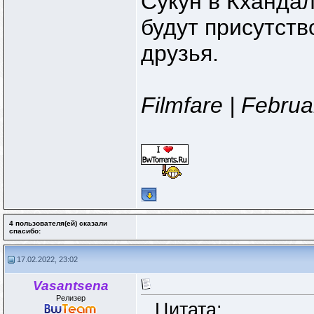
Сукун в Кхандал
будут присутств
друзья.
Filmfare | Febru
4 пользователя(ей) сказали
cпасибо:
17.02.2022, 23:02
Vasantsena
Релизер
Цитата: