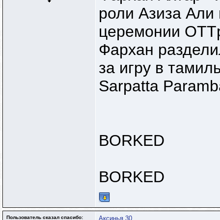
роли Азиза Али
церемонии OTTp
Фархан раздели
за игру в тами
Sarpatta Paramba
BORKED
BORKED
Пользователь сказал cпасибо:
Аксинья 30