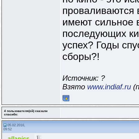
проваливаются в
имеют сильное в
последующих ки
успех? Годы спу
сборы?!
Источник: ?
Взято
www.indiaf.ru
(п
4 пользователя(ей) сказали
cпасибо:
05.02.2016,
09:52
allanics