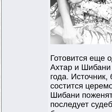
Готовится еще 
Ахтар и Шибани
года. Источник,
состится церемо
Шибани поженятс
последует судеб