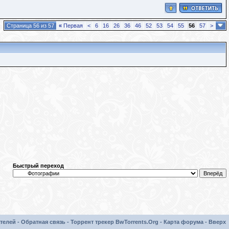
Страница 56 из 57
«
Первая
<
6
16
26
36
46
52
53
54
55
56
57
>
Быстрый переход
телей
-
Обратная связь
-
Торрент трекер BwTorrents.Org
-
Карта форума
-
Вверх