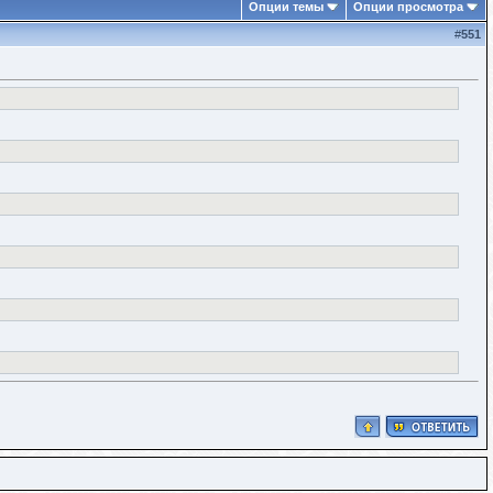
Опции темы
Опции просмотра
#
551