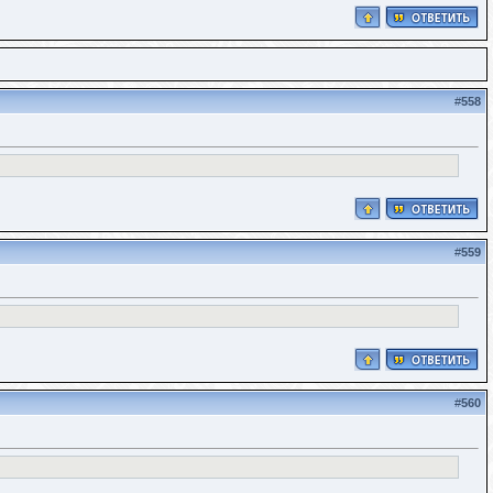
#
558
#
559
#
560