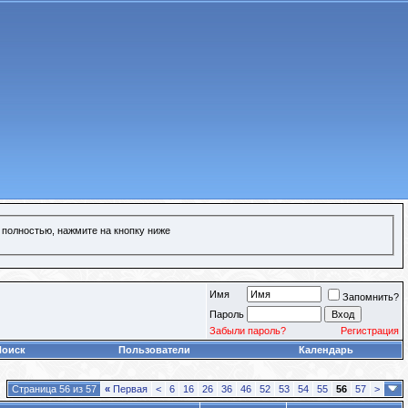
 полностью, нажмите на кнопку ниже
Имя
Запомнить?
Пароль
Забыли пароль?
Регистрация
Поиск
Пользователи
Календарь
Страница 56 из 57
«
Первая
<
6
16
26
36
46
52
53
54
55
56
57
>