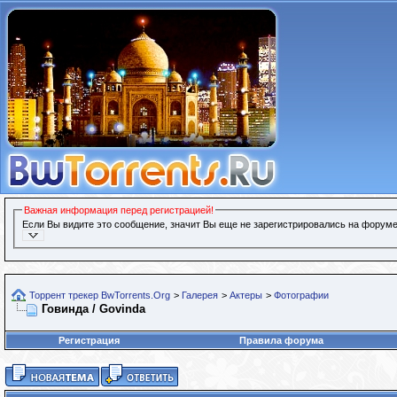
Важная информация перед регистрацией!
Если Вы видите это сообщение, значит Вы еще не зарегистрировались на форуме
Торрент трекер BwTorrents.Org
>
Галерея
>
Актеры
>
Фотографии
Говинда / Govinda
Регистрация
Правила форума