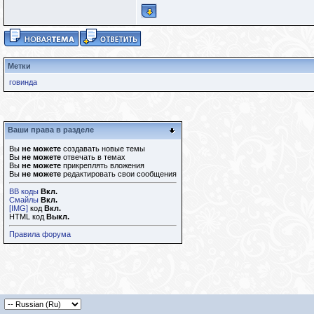
Метки
говинда
Ваши права в разделе
Вы
не можете
создавать новые темы
Вы
не можете
отвечать в темах
Вы
не можете
прикреплять вложения
Вы
не можете
редактировать свои сообщения
BB коды
Вкл.
Смайлы
Вкл.
[IMG]
код
Вкл.
HTML код
Выкл.
Правила форума