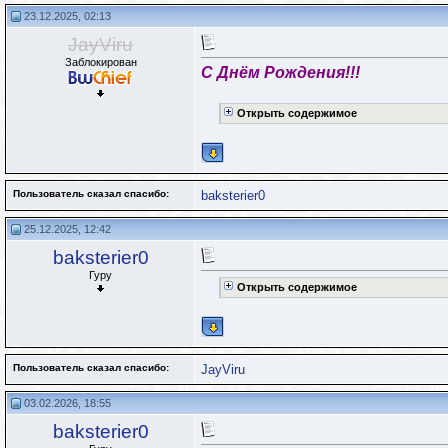
23.12.2025, 02:13
JayViru
Заблокирован
С Днём Рождения!!!
Открыть содержимое
Пользователь сказал cпасибо:
baksterier0
25.12.2025, 12:42
baksterier0
Гуру
Открыть содержимое
Пользователь сказал cпасибо:
JayViru
03.02.2026, 18:55
baksterier0