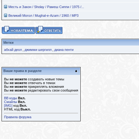
Месть и Закон / Sholay / Рамеш Сиппи / 1975 /...
Великий Могол / Mughal-e-Azam / 1960 / MP3
Метки
абхай деол
,
джимми шергилл
,
диана пенти
Ваши права в разделе
Вы
не можете
создавать новые темы
Вы
не можете
отвечать в темах
Вы
не можете
прикреплять вложения
Вы
не можете
редактировать свои сообщения
BB коды
Вкл.
Смайлы
Вкл.
[IMG]
код
Вкл.
HTML код
Выкл.
Правила форума