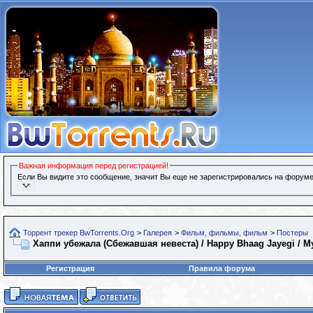
Важная информация перед регистрацией!
Если Вы видите это сообщение, значит Вы еще не зарегистрировались на форуме
Торрент трекер BwTorrents.Org
>
Галерея
>
Фильм, фильмы, фильм
>
Постеры
Хаппи убежала (Сбежавшая невеста) / Happy Bhaag Jayegi / Му
Регистрация
Правила форума