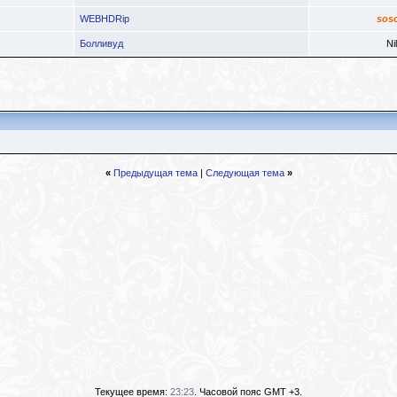
WEBHDRip
sos
Болливуд
Ni
«
Предыдущая тема
|
Следующая тема
»
Текущее время:
23:23
. Часовой пояс GMT +3.