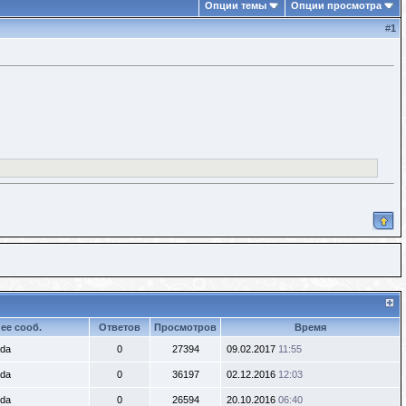
Опции темы
Опции просмотра
#
1
ее сооб.
Ответов
Просмотров
Время
lda
0
27394
09.02.2017
11:55
lda
0
36197
02.12.2016
12:03
lda
0
26594
20.10.2016
06:40