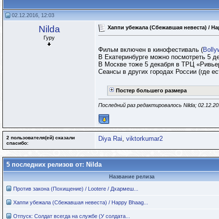
02.12.2016, 12:03
Nilda
Хаппи убежала (Сбежавшая невеста) / Hap
Гуру
Фильм включен в кинофестиваль (
Bolly
В Екатеринбурге можно посмотреть 5 де
В Москве тоже 5 декабря в ТРЦ «Ривьера
Сеансы в других городах России (где е
Постер большего размера
Последний раз редактировалось Nilda; 02.12.2
2 пользователя(ей) сказали
Diya Rai
,
viktorkumar2
cпасибо:
5 последних релизов от: Nilda
Название релиза
Против закона (Похищение) / Lootere / Дхармеш...
Хаппи убежала (Сбежавшая невеста) / Happy Bhaag...
Отпуск: Солдат всегда на службе (У солдата...