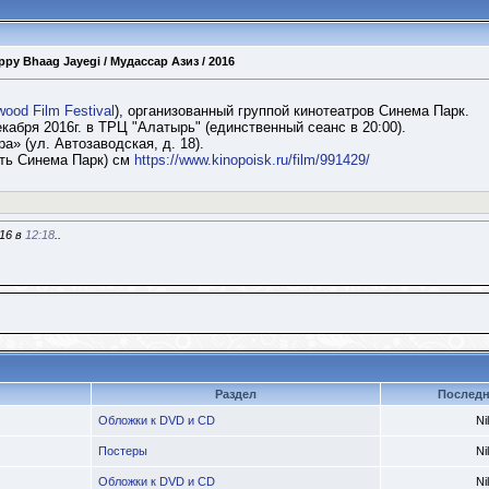
py Bhaag Jayegi / Мудассар Азиз / 2016
wood Film Festival
), организованный группой кинотеатров Синема Парк.
кабря 2016г. в ТРЦ "Алатырь" (единственный сеанс в 20:00).
» (ул. Автозаводская, д. 18).
сть Синема Парк) см
https://www.kinopoisk.ru/film/991429/
016 в
12:18
..
Раздел
Последн
Обложки к DVD и CD
Ni
Постеры
Ni
Обложки к DVD и CD
Ni