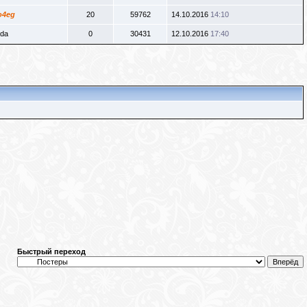
o4eg
20
59762
14.10.2016
14:10
lda
0
30431
12.10.2016
17:40
Быстрый переход