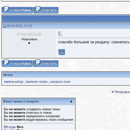
04.09.2013, 07:52
PriyaClub
Неактивен
спасибо большое за раздачу. скачалось.
Метки
карина капур
,
приянка чопра
,
шахрукх кхан
«
Предыдущ
Ваши права в разделе
Вы
не можете
создавать новые темы
Вы
не можете
отвечать в темах
Вы
не можете
прикреплять вложения
Вы
не можете
редактировать свои сообщения
BB коды
Вкл.