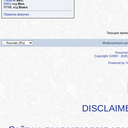
Смайлы
Вкл.
[IMG]
код
Вкл.
HTML код
Выкл.
Правила форума
Текущее врем
Информация дл
Powered b
Copyright ©2000 - 2026,
Powered by
Y
DISCLAIM