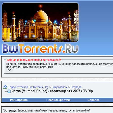
Важная информация перед регистрацией!
Если Вы видите это сообщение, значит Вы еще не зарегистрировались на форуме
полностью, нажмите на кнопку ниже
Торрент трекер BwTorrents.Org
>
Видеоклипы
>
Эстрада
Jalwa (Mumbai Police) - галаконцерт / 2007 / TVRip
Регистрация
Правила форума
Справка
Эстрада
Видеоклипы индийских певцов, певиц, групп, ансамблей