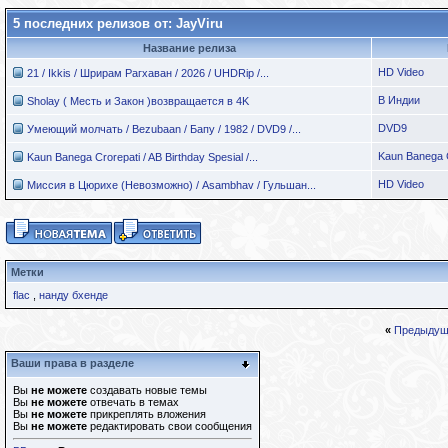
5 последних релизов от: JayViru
Название релиза
HD Video
21 / Ikkis / Шрирам Рагхаван / 2026 / UHDRip /...
В Индии
Sholay ( Месть и Закон )возвращается в 4K
DVD9
Умеющий молчать / Bezubaan / Бапу / 1982 / DVD9 /...
Kaun Banega C
Kaun Banega Crorepati / AB Birthday Spesial /...
HD Video
Миссия в Цюрихе (Невозможно) / Asambhav / Гульшан...
Метки
flac
,
нанду бхенде
«
Предыдущ
Ваши права в разделе
Вы
не можете
создавать новые темы
Вы
не можете
отвечать в темах
Вы
не можете
прикреплять вложения
Вы
не можете
редактировать свои сообщения