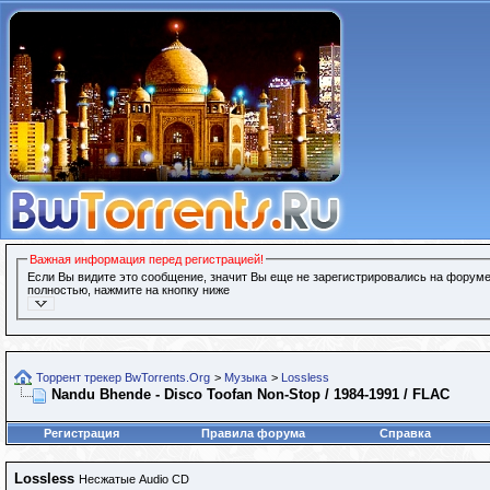
Важная информация перед регистрацией!
Если Вы видите это сообщение, значит Вы еще не зарегистрировались на форуме
полностью, нажмите на кнопку ниже
Торрент трекер BwTorrents.Org
>
Музыка
>
Lossless
Nandu Bhende - Disco Toofan Non-Stop / 1984-1991 / FLAC
Регистрация
Правила форума
Справка
Lossless
Несжатые Audio CD