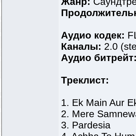
Жанр:
Саундтр
Продолжитель
Аудио кодек:
F
Каналы:
2.0 (st
Аудио битрейт
Треклист:
1. Ek Main Aur E
2. Mere Samnewa
3. Pardesia