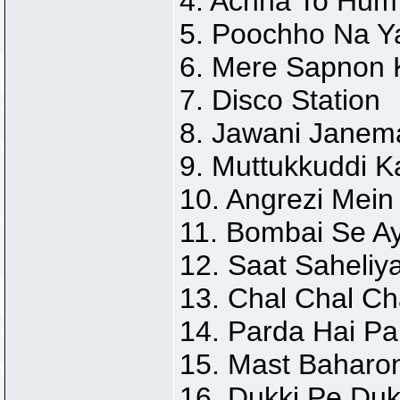
4. Achha To Hum
5. Poochho Na Y
6. Mere Sapnon 
7. Disco Station
8. Jawani Janem
9. Muttukkuddi 
10. Angrezi Mein
11. Bombai Se A
12. Saat Saheliy
13. Chal Chal Ch
14. Parda Hai Pa
15. Mast Baharo
16. Dukki Pe Duk