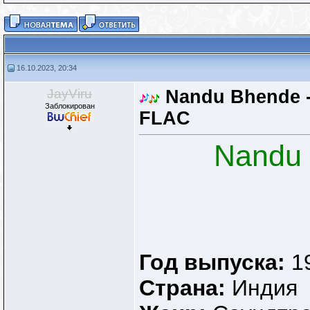
16.10.2023, 20:34
JayViru
Nandu Bhende - 
Заблокирован
FLAC
Nandu 
Год выпуска:
1
Страна:
Индия