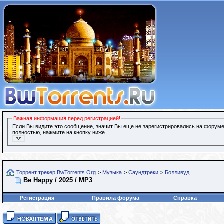
Важная информация перед регистрацией!
Если Вы видите это сообщение, значит Вы еще не зарегистрировались на форуме
полностью, нажмите на кнопку ниже
Торрент трекер BwTorrents.Org
>
Музыка
>
Саундтреки
>
Болливуд
Be Happy / 2025 / MP3
Регистрация
Правила форума
Справка