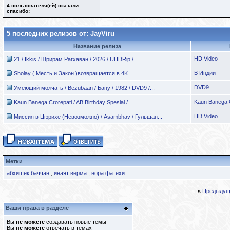
4 пользователя(ей) сказали
cпасибо:
5 последних релизов от: JayViru
Название релиза
HD Video
21 / Ikkis / Шрирам Рагхаван / 2026 / UHDRip /...
В Индии
Sholay ( Месть и Закон )возвращается в 4K
DVD9
Умеющий молчать / Bezubaan / Бапу / 1982 / DVD9 /...
Kaun Banega C
Kaun Banega Crorepati / AB Birthday Spesial /...
HD Video
Миссия в Цюрихе (Невозможно) / Asambhav / Гульшан...
Метки
абхишек баччан
,
инаят верма
,
нора фатехи
«
Предыдущ
Ваши права в разделе
Вы
не можете
создавать новые темы
Вы
не можете
отвечать в темах