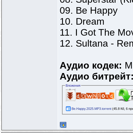
09. Be Happy
10. Dream
11. I Got The Mo
12. Sultana - Re
Аудио кодек:
M
Аудио битрейт
Вложения
Be.Happy.2025.MP3.torrent
(45.8 Кб, 6 п