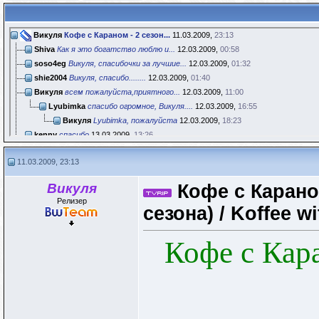
Викуля
Кофе с Караном - 2 сезон...
11.03.2009,
23:13
Shiva
Как я это богатство люблю и...
12.03.2009,
00:58
soso4eg
Викуля, спасибочки за лучшие...
12.03.2009,
01:32
shie2004
Викуля, спасибо........
12.03.2009,
01:40
Викуля
всем пожалуйста,приятного...
12.03.2009,
11:00
Lyubimka
спасибо огромное, Викуля....
12.03.2009,
16:55
Викуля
Lyubimka, пожалуйста
12.03.2009,
18:23
kenny
спасибо
13.03.2009,
13:26
Anika
Спасибо! Теперь этой клевой...
13.03.2009,
16:10
11.03.2009, 23:13
safinali
Спасибо!Было интересно.:)
14.03.2009,
16:00
mikeabf
будет ли 3 сезон??
26.03.2009,
20:16
Викуля
Кофе с Карано
Ирина
:bp:Спасибо!Моменты...
02.04.2009,
18:44
Релизер
Верусик
Просто умопомрочительные...
07.04.2009,
18:09
сезона) / Koffee w
an-julia
Викуля, спасибо за релиз.:bi:...
09.04.2009,
07:55
светаа
Встаньте кто-нибудь на...
06.09.2009,
21:25
Кофе с Кара
Nilda
светаа, подключайся...
06.09.2009,
21:48
ElReal
Очень нравится это шоу!...
11.09.2009,
02:53
Викуля
всем пожалуйста
17.09.2009,
11:54
JULICHKA
Помогите с раздачей, скорость...
09.05.2010,
06:37
Kara
Викуля, спасибо за вашу...
03.12.2010,
10:03