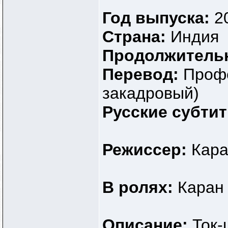
Ariyan
Спасибооооооооооооооооооооооо
03.12.2010,
22:07
soso4eg
Раздаю "давно забытое"...
05.06.2025,
21:08
Год выпуска:
2
Страна:
Индия
Продолжитель
Перевод:
Профе
закадровый)
Русские субти
Режиссер:
Кара
В ролях:
Каран 
Описание:
Ток-