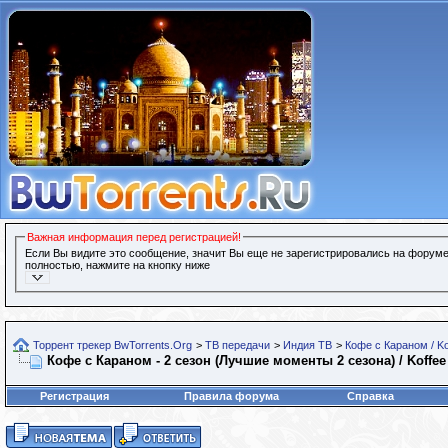
Важная информация перед регистрацией!
Если Вы видите это сообщение, значит Вы еще не зарегистрировались на форуме
полностью, нажмите на кнопку ниже
Торрент трекер BwTorrents.Org
>
ТВ передачи
>
Индия ТВ
>
Кофе с Караном / Ko
Кофе с Караном - 2 сезон (Лучшие моменты 2 сезона) / Koffee 
Регистрация
Правила форума
Справка