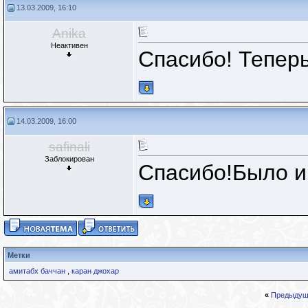
13.03.2009, 16:10
Anika
Неактивен
Спасибо! Теперь
14.03.2009, 16:00
safinali
Заблокирован
Спасибо!Было и
Метки
амитабх баччан
,
каран джохар
«
Предыдущ