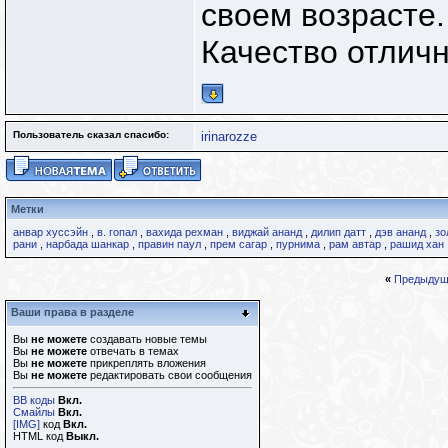
своем возрасте.
Качество отличн
Пользователь сказал cпасибо:
irinarozze
Метки
анвар хуссэйн
,
в. гопал
,
вахида рехман
,
виджай ананд
,
дилип датт
,
дэв ананд
,
зо
рани
,
нарбада шанкар
,
правин паул
,
прем сагар
,
пурнима
,
рам автар
,
рашид хан
«
Предыдущ
Ваши права в разделе
Вы
не можете
создавать новые темы
Вы
не можете
отвечать в темах
Вы
не можете
прикреплять вложения
Вы
не можете
редактировать свои сообщения
BB коды
Вкл.
Смайлы
Вкл.
[IMG]
код
Вкл.
HTML код
Выкл.