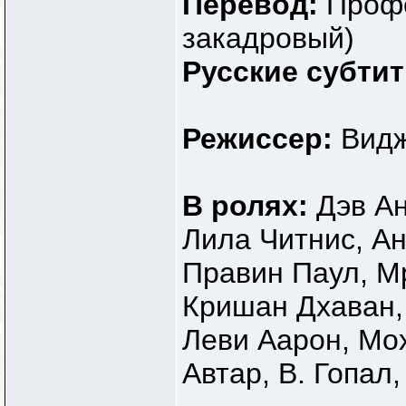
Перевод:
Профе
закадровый)
Русские субти
Режиссер:
Вид
В ролях:
Дэв А
Лила Читнис, Ан
Правин Паул, М
Кришан Дхаван,
Леви Аарон, Мо
Автар, В. Гопал