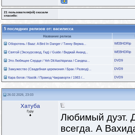
21 пользователя(ей) сказали
cпасибо:
5 последних релизов от: василисса
Название релиза
WEBHDRip
Оборотень / Baaz: A Bird In Danger / Тинну Верма...
WEBHDRip
Святой (Экскурсовод, Гид) / Guide / Виджай Ананд...
DVD9
Это Любящее Сердце / Yeh Dil Aashiqanaa / Сандеш...
DVD9
Замужество (Свадебная церемония / Брак / Развод)...
DVD9
Кара богов / Nastik / Прамод Чакраворти / 1983 /...
26.02.2026, 23:03
Хатуба
Гуру
Любимый дуэт. Д
всегда. А Вахид