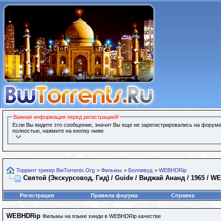
Важная информация перед регистрацией!
Если Вы видите это сообщение, значит Вы еще не зарегистрировались на форуме
полностью, нажмите на кнопку ниже
Торрент трекер BwTorrents.Org
>
Фильмы
>
Болливуд
>
WEBHDRip
Святой (Экскурсовод, Гид) / Guide / Виджай Ананд / 1965 / W
Регистрация
Правила форума
Справка
WEBHDRip
Фильмы на языке хинди в WEBHDRip качестве