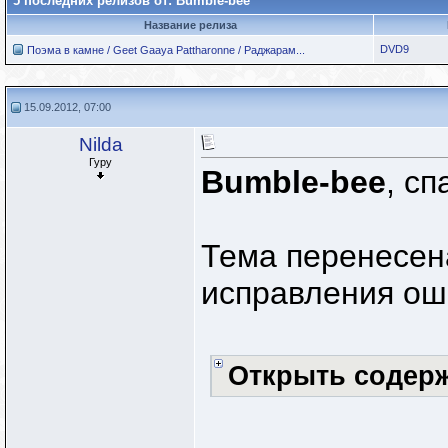
5 последних релизов от: Bumble-bee
Название релиза
DVD9
Поэма в камне / Geet Gaaya Pattharonne / Раджарам...
15.09.2012, 07:00
Nilda
Гуру
Bumble-bee
, сп
Тема перенесен
исправления ош
Открыть содер