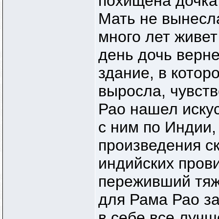
похищена дочка,
Мать не вынесла
много лет живет
день дочь верн
здание, в которо
выросла, чувств
Рао нашел искус
с ним по Индии
произведения ск
индийских пров
переживший тяж
для Рама Рао з
в себе все лучш