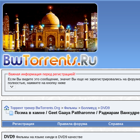
Важная информация перед регистрацией!
Если Вы видите это сообщение, значит Вы еще не зарегистрировались на форуме
полностью, нажмите на кнопку ниже
Торрент трекер BwTorrents.Org
>
Фильмы
>
Болливуд
>
DVD9
Поэма в камне / Geet Gaaya Pattharonne / Раджарам Ванкудре
Регистрация
Правила форума
Справка
DVD9
Фильмы на языке хинди в DVD9 качестве