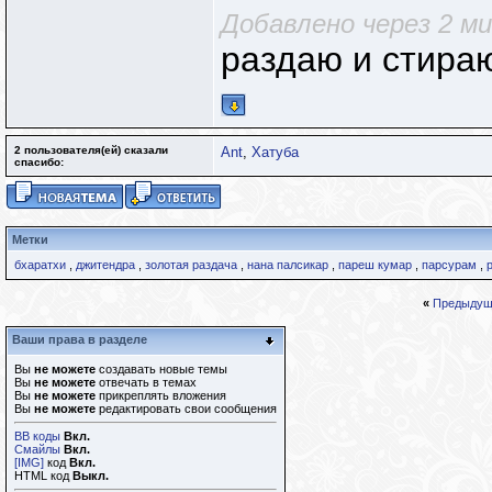
Добавлено через 2 м
раздаю и стир
2 пользователя(ей) сказали
Ant
,
Хатуба
cпасибо:
Метки
бхаратхи
,
джитендра
,
золотая раздача
,
нана палсикар
,
пареш кумар
,
парсурам
,
«
Предыдущ
Ваши права в разделе
Вы
не можете
создавать новые темы
Вы
не можете
отвечать в темах
Вы
не можете
прикреплять вложения
Вы
не можете
редактировать свои сообщения
BB коды
Вкл.
Смайлы
Вкл.
[IMG]
код
Вкл.
HTML код
Выкл.