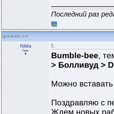
_____________
Последний раз ред
16.09.2012, 17:17
Nilda
Гуру
Bumble-bee
, т
> Болливуд > 
Можно вставать 
Поздравляю с п
Ждем новых раб