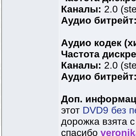
Каналы:
2.0 (st
Аудио битрейт
Аудио кодек (х
Частота дискр
Каналы:
2.0 (st
Аудио битрейт
Доп. информа
этот
DVD9 без п
дорожка взята 
спасибо
veroni