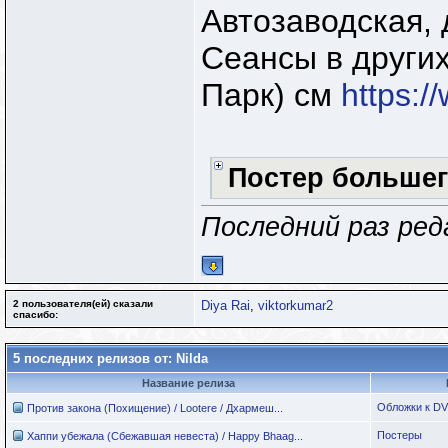
Автозаводская, д
Сеансы в других
Парк) см
https:/
Постер большег
Последний раз ред
2 пользователя(ей) сказали
Diya Rai
,
viktorkumar2
cпасибо:
5 последних релизов от: Nilda
Название релиза
Обложки к D
Против закона (Похищение) / Lootere / Дхармеш...
Постеры
Хаппи убежала (Сбежавшая невеста) / Happy Bhaag...