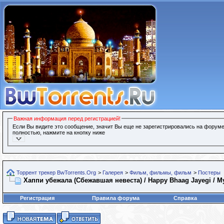
Важная информация перед регистрацией!
Если Вы видите это сообщение, значит Вы еще не зарегистрировались на форуме
полностью, нажмите на кнопку ниже
Торрент трекер BwTorrents.Org
>
Галерея
>
Фильм, фильмы, фильм
>
Постеры
Хаппи убежала (Сбежавшая невеста) / Happy Bhaag Jayegi / Му
Регистрация
Правила форума
Справка