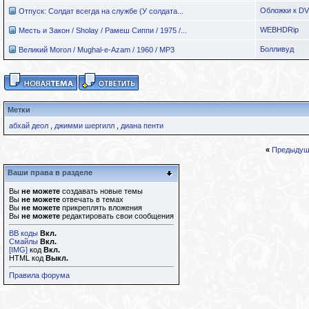
Обложки к D
Отпуск: Солдат всегда на службе (У солдата...
WEBHDRip
Месть и Закон / Sholay / Рамеш Сиппи / 1975 /...
Болливуд
Великий Могол / Mughal-e-Azam / 1960 / MP3
Метки
абхай деол
,
джимми шергилл
,
диана пенти
«
Предыдущ
Ваши права в разделе
Вы
не можете
создавать новые темы
Вы
не можете
отвечать в темах
Вы
не можете
прикреплять вложения
Вы
не можете
редактировать свои сообщения
BB коды
Вкл.
Смайлы
Вкл.
[IMG]
код
Вкл.
HTML код
Выкл.
Правила форума