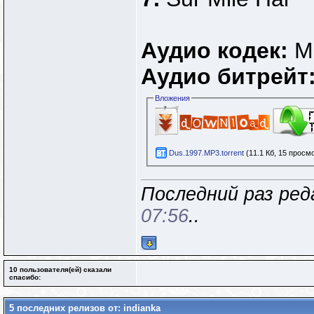
Аудио кодек:
M
Аудио битрейт
Вложения
Dus.1997.MP3.torrent
(11.1 Кб, 15 просм
Последний раз ред
07:56
..
10 пользователя(ей) сказали
cпасибо:
5 последних релизов от: indianka