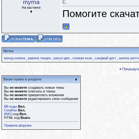
myrna
На кастинге
Помогите скачат
Метки
винод кханна
,
равина тандон
,
рахул дев
,
салман кхан
,
санджай датт
,
шилпа шетт
«
Предыдущ
Ваши права в разделе
Вы
не можете
создавать новые темы
Вы
не можете
отвечать в темах
Вы
не можете
прикреплять вложения
Вы
не можете
редактировать свои сообщения
BB коды
Вкл.
Смайлы
Вкл.
[IMG]
код
Вкл.
HTML код
Выкл.
Правила форума