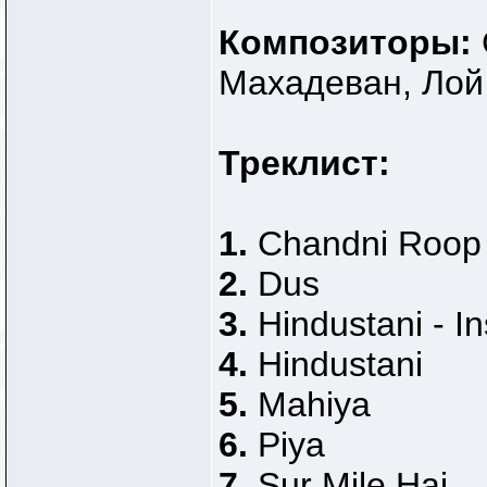
Композиторы:
Махадеван, Лой
Треклист:
1.
Chandni Roop 
2.
Dus
3.
Hindustani - I
4.
Hindustani
5.
Mahiya
6.
Piya
7.
Sur Mile Hai