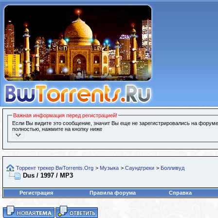
Важная информация перед регистрацией!
Если Вы видите это сообщение, значит Вы еще не зарегистрировались на форуме
полностью, нажмите на кнопку ниже
Торрент трекер BwTorrents.Org
>
Музыка
>
Саундтреки
>
Болливуд
Dus / 1997 / MP3
Регистрация
Правила форума
Справка