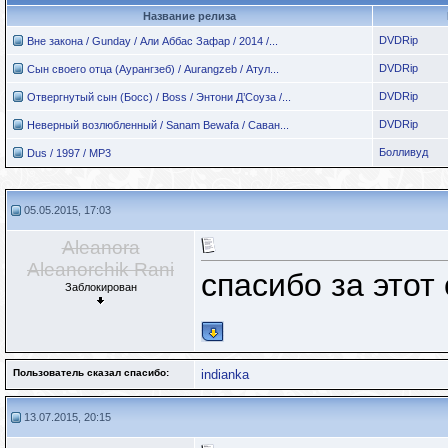
Название релиза
DVDRip
Вне закона / Gunday / Али Аббас Зафар / 2014 /...
DVDRip
Сын своего отца (Аурангзеб) / Aurangzeb / Атул...
DVDRip
Отвергнутый сын (Босс) / Boss / Энтони Д’Соуза /...
DVDRip
Неверный возлюбленный / Sanam Bewafa / Саван...
Болливуд
Dus / 1997 / MP3
05.05.2015, 17:03
Aleanora
Aleanorchik Rani
спасибо за этот
Заблокирован
Пользователь сказал cпасибо:
indianka
13.07.2015, 20:15