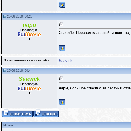
25.06.2019, 00:28
нари
Переводчик
Спасибо. Перевод классный, и понятно, 
Пользователь сказал cпасибо:
Saavick
25.06.2019, 00:44
Saavick
Переводчик
нари
, большое спасибо за лестный отз
Метки