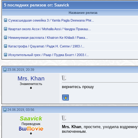
5 последних релизов от: Saavick
Название релиза
Сумасшедшая семейка 3 / Yamla Pagla Deewana Phir...
Квартал около Асси / Mohalla Assi / Чандра Пракаш...
Неминуемая расплата / Khatron Ke Khiladi / Рама...
Катастрофа / Qayamat / Радж Н. Сиппи / 1983 /...
Искупительный грех / Paap / Пуджа Бхатт / 2003 /...
23.06.2019, 20:39
Mrs. Khan
Знаменитость
вернитесь прошу
24.06.2019, 03:56
Saavick
Переводчик
Mrs. Khan
, простите, уходила вздремну
включенным.