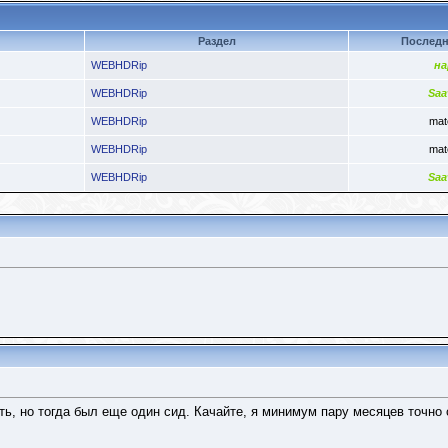
Раздел
Последн
WEBHDRip
на
WEBHDRip
Saa
WEBHDRip
mat
WEBHDRip
mat
WEBHDRip
Saa
ть, но тогда был еще один сид. Качайте, я минимум пару месяцев точно