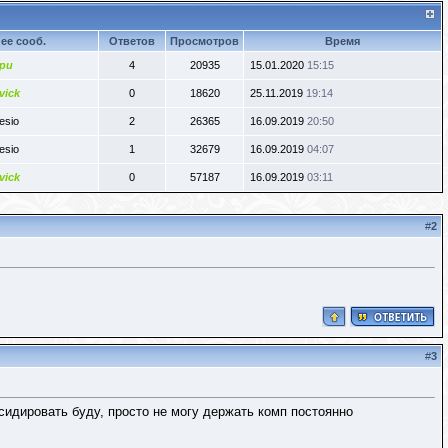
ее сооб.
Ответов
Просмотров
Время
ри
4
20935
15.01.2020
15:15
vick
0
18620
25.11.2019
19:14
esio
2
26365
16.09.2019
20:50
esio
1
32679
16.09.2019
04:07
vick
0
57187
16.09.2019
03:11
#
2
#
3
 сидировать буду, просто не могу держать комп постоянно