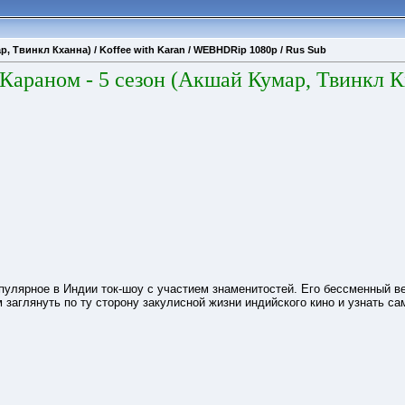
р, Твинкл Кханна) / Koffee with Karan / WEBHDRip 1080p / Rus Sub
Караном - 5 сезон (Акшай Кумар, Твинкл Кх
пулярное в Индии ток-шоу с участием знаменитостей. Его бессменный в
заглянуть по ту сторону закулисной жизни индийского кино и узнать с