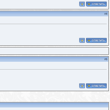
#
4
#
5