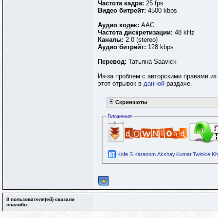
Частота кадра:
25 fps
Видео битрейт:
4500 kbps
Аудио кодек:
AAC
Частота дискретизации:
48 kHz
Каналы:
2.0 (stereo)
Аудио битрейт:
128 kbps
Перевод:
Татьяна Saavick
Из-за проблем с авторскими правами и
этот отрывок в
данной
раздаче.
Скриншоты
Вложения
Kofe.S.Karanom.Akshay.Kumar.Twinkle.K
8 пользователя(ей) сказали
cпасибо: