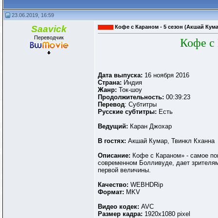
23.06.2019, 16:59
Saavick
Кофе с Караном - 5 сезон (Акшай Кума
Переводчик
Кофе с 
Дата выпуска:
16 ноября 2016
Страна:
Индия
Жанр:
Ток-шоу
Продолжительность:
00:39:23
Перевод
: Субтитры
Русские субтитры:
Есть
Ведущий:
Каран Джохар
В гостях:
Акшай Кумар, Твинкл Кханна
Описание:
Кофе с Караном» - самое по
современном Болливуде, дает зрителям 
первой величины.
Качество:
WEBHDRip
Формат:
MKV
Видео кодек:
AVC
Размер кадра:
1920х1080 pixel