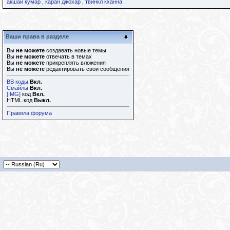
акшай кумар
,
каран джохар
,
твинкл кханна
Ваши права в разделе
Вы
не можете
создавать новые темы
Вы
не можете
отвечать в темах
Вы
не можете
прикреплять вложения
Вы
не можете
редактировать свои сообщения
BB коды
Вкл.
Смайлы
Вкл.
[IMG]
код
Вкл.
HTML код
Выкл.
Правила форума