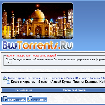
Важная информация перед регистрацией!
Если Вы видите это сообщение, значит Вы еще не зарегистрировались на форуме
Торрент трекер BwTorrents.Org
>
ТВ передачи
>
Индия ТВ
>
Кофе с Караном / Ko
Кофе с Караном - 5 сезон (Акшай Кумар, Твинкл Кханна) / Kof
Регистрация
Правила форума