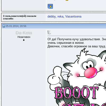
3 пользователя(ей) сказали
debby
,
reka
,
Vasantsena
cпасибо:
25.01.2014, 20:56
Da Kota
Неактивен
О! да! Получила кучу удовольствия. Зн
очень серьезная в жизни.
Девочки, спасибо огромное за ваш труд