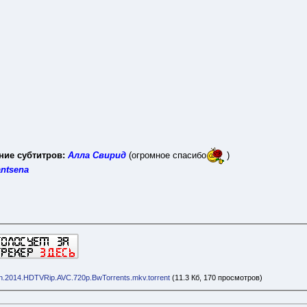
ние субтитров:
Алла Свирид
(огромное спасибо
)
ntsena
an.2014.HDTVRip.AVC.720р.BwTorrents.mkv.torrent
(11.3 Кб, 170 просмотров)