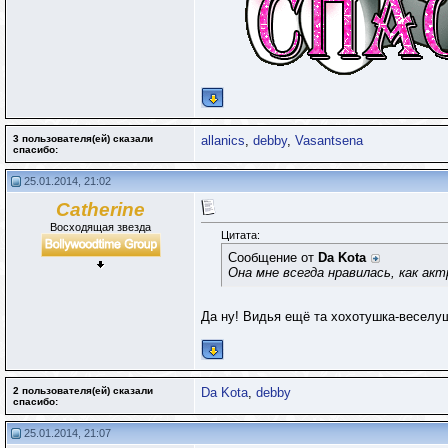
3 пользователя(ей) сказали
allanics
,
debby
,
Vasantsena
cпасибо:
25.01.2014, 21:02
Catherine
Восходящая звезда
Цитата:
Сообщение от
Da Kota
Она мне всегда нравилась, как акт
Да ну! Видья ещё та хохотушка-веселуш
2 пользователя(ей) сказали
Da Kota
,
debby
cпасибо:
25.01.2014, 21:07