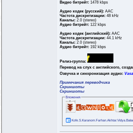
Видео битрейт:
1478 kbps
Аудио кодек (русский):
AAC
Частота дискретизации:
48 kHz
Каналы:
2.0 (stereo)
Аудио битрейт:
122 kbps
Аудио кодек (английский):
AAC
Частота дискретизации:
44.1 kHz
Каналы:
2.0 (stereo)
Аудио битрейт:
192 kbps
Релиз-группа:
Перевод на слух с английского, созда
Озвучка и синхронизация аудио:
Vasa
Примечания переводчика
Скриншоты
Скриншоты
Вложения
Kofe.S.Karanom.Farhan.Akhtar.Vidya.Bal