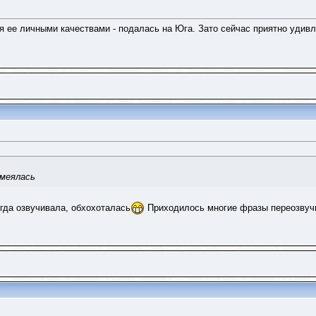
я ее личными качествами - подалась на Юга. Зато сейчас приятно удивл
смеялась
огда озвучивала, обхохоталась
Приходилось многие фразы переозвучи