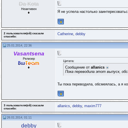
Da Kota
Неактивен
Я не успела настолько заинтересоватьс
2 пользователя(ей) сказали
Catherine
,
debby
cпасибо:
25.01.2014, 22:36
Vasantsena
Релизер
Цитата:
Сообщение от
allanics
Пока переводила этот выпуск, об
Ты пока переводила, обсмеялась, а я к
3 пользователя(ей) сказали
allanics
,
debby
,
maxim777
cпасибо:
26.01.2014, 01:11
debby