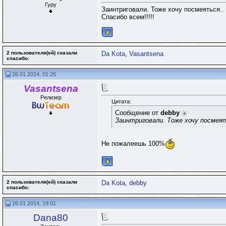
Гуру
Заинтриговали. Тоже хочу посмеяться..
Спасибо всем!!!!!
2 пользователя(ей) сказали
Da Kota
,
Vasantsena
cпасибо:
26.01.2014, 01:26
Vasantsena
Релизер
Цитата:
Сообщение от
debby
Заинтриговали. Тоже хочу посмеят
Не пожалеешь 100%
2 пользователя(ей) сказали
Da Kota
,
debby
cпасибо:
26.01.2014, 19:01
Dana80