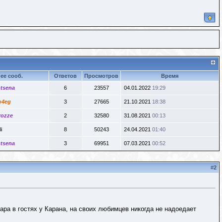
ее сооб.
Ответов
Просмотров
Время
tsena
6
23557
04.01.2022
19:29
o4eg
3
27665
21.10.2021
18:38
rozze
2
32580
31.08.2021
00:13
li
8
50243
24.04.2021
01:40
tsena
3
69951
07.03.2021
00:52
#
2
ара в гостях у Карана, на своих любимцев никогда не надоедает