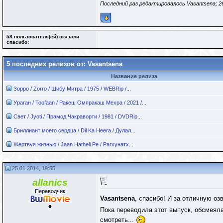
Последний раз редактировалось Vasantsena; 2
58 пользователя(ей) сказали
cпасибо:
5 последних релизов от: Vasantsena
Название релиза
Зорро / Zorro / Шибу Митра / 1975 / WEBRip /...
Ураган / Toofaan / Ракеш Омпракаш Мехра / 2021 /...
Свет / Jyoti / Прамод Чакраворти / 1981 / DVDRip...
Бриллиант моего сердца / Dil Ka Heera / Дулал...
Жертвуя жизнью / Jaan Hatheli Pe / Рагхунатх...
25.01.2014, 19:55
allanics
Переводчик
Vasantsena
, спасибо! И за отличную оз
Пока переводила этот выпуск, обсмеял
смотреть...