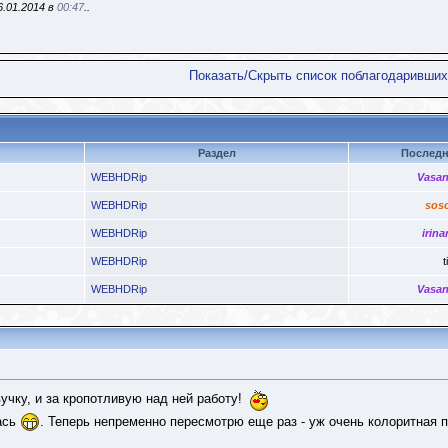
6.01.2014 в
00:47
..
Показать/Скрыть список поблагодаривших
Раздел
Последн
WEBHDRip
Vasan
WEBHDRip
sos
WEBHDRip
irina
WEBHDRip
ti
WEBHDRip
Vasan
вучку, и за кропотливую над ней работу!
ась
. Теперь непременно пересмотрю еще раз - уж очень колоритная п