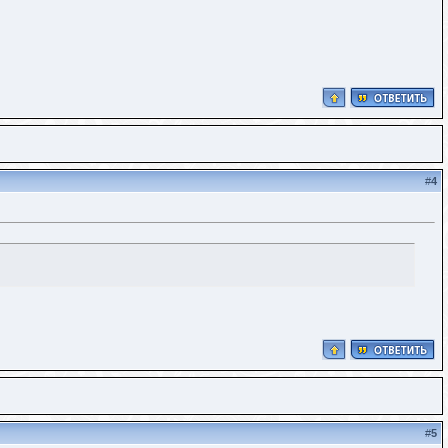
#
4
#
5