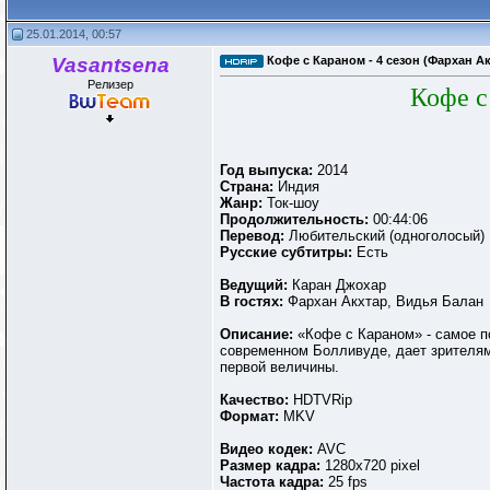
25.01.2014, 00:57
Vasantsena
Кофе с Караном - 4 сезон (Фархан Акх
Релизер
Кофе с
Год выпуска:
2014
Страна:
Индия
Жанр:
Ток-шоу
Продолжительность:
00:44:06
Перевод:
Любительский (одноголосый)
Русские субтитры:
Есть
Ведущий:
Каран Джохар
В гостях:
Фархан Акхтар, Видья Балан
Описание:
«Кофе с Караном» - самое п
современном Болливуде, дает зрителям 
первой величины.
Качество:
HDTVRip
Формат:
MKV
Видео кодек:
AVC
Размер кадра:
1280x720 pixel
Частота кадра:
25 fps