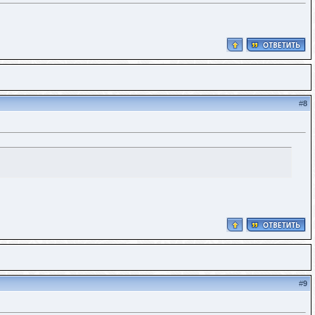
#
8
#
9