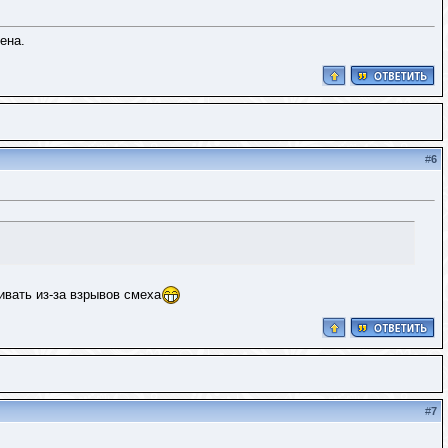
ена.
#
6
вать из-за взрывов смеха
#
7