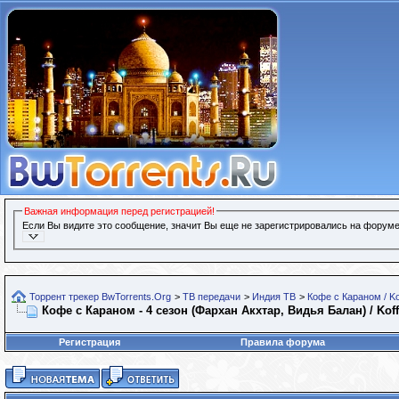
Важная информация перед регистрацией!
Если Вы видите это сообщение, значит Вы еще не зарегистрировались на форуме
Торрент трекер BwTorrents.Org
>
ТВ передачи
>
Индия ТВ
>
Кофе с Караном / Ko
Кофе с Караном - 4 сезон (Фархан Акхтар, Видья Балан) / Koff
Регистрация
Правила форума