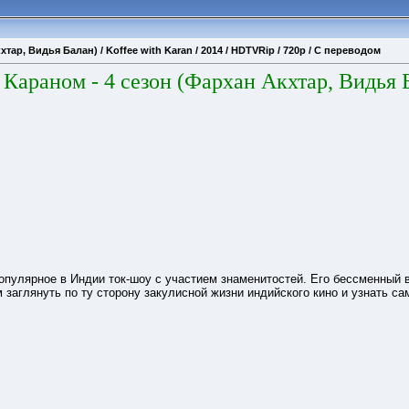
тар, Видья Балан) / Koffee with Karan / 2014 / HDTVRip / 720р / С переводом
 Караном - 4 сезон (Фархан Акхтар, Видья 
опулярное в Индии ток-шоу с участием знаменитостей. Его бессменный 
заглянуть по ту сторону закулисной жизни индийского кино и узнать с