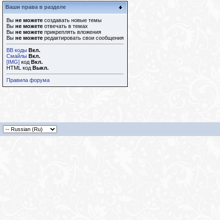
Ваши права в разделе
Вы
не можете
создавать новые темы
Вы
не можете
отвечать в темах
Вы
не можете
прикреплять вложения
Вы
не можете
редактировать свои сообщения
BB коды
Вкл.
Смайлы
Вкл.
[IMG]
код
Вкл.
HTML код
Выкл.
Правила форума