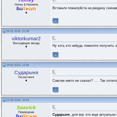
Honey & Haseena
Встаньте пожалуйста на раздачу скача
26.01.2016, 21:39
viktorkumar2
Восходящая звезда
Ну хоть кто нибудь помогите получить э
18.05.2019, 12:46
Сударыня
На кастинге
Совсем никто не скачал? ..... Так хоте
22.06.2019, 16:33
Saavick
Переводчик
Сударыня
, для вас это еще актуально