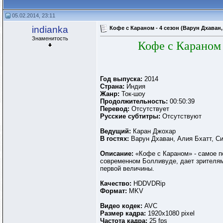
05.02.2014, 23:11
indianka
Кофе с Караном - 4 сезон (Варун Дхаван, 
Знаменитость
Кофе с Караном 
Год выпуска:
2014
Страна:
Индия
Жанр:
Ток-шоу
Продолжительность:
00:50:39
Перевод:
Отсутствует
Русские субтитры:
Отсутствуют
Ведущий:
Каран Джохар
В гостях:
Варун Дхаван, Алия Бхатт, С
Описание:
«Кофе с Караном» - самое п
современном Болливуде, дает зрителям 
первой величины.
Качество:
HDDVDRip
Формат:
MKV
Видео кодек:
AVC
Размер кадра:
1920x1080 pixel
Частота кадра:
25 fps