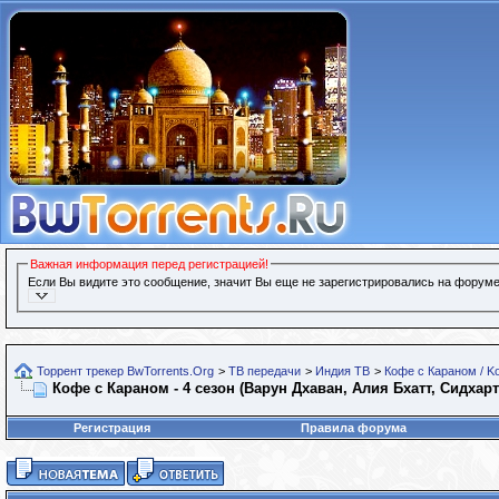
Важная информация перед регистрацией!
Если Вы видите это сообщение, значит Вы еще не зарегистрировались на форуме
Торрент трекер BwTorrents.Org
>
ТВ передачи
>
Индия ТВ
>
Кофе с Караном / Ko
Кофе с Караном - 4 сезон (Варун Дхаван, Алия Бхатт, Сидхартх
Регистрация
Правила форума