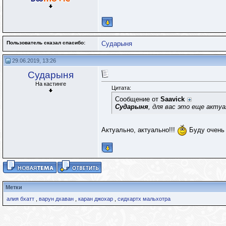
Пользователь сказал cпасибо:
Сударыня
29.06.2019, 13:26
Сударыня
На кастинге
Цитата:
Сообщение от
Saavick
Сударыня
, для вас это еще акту
Актуально, актуально!!!
Буду очень 
Метки
алия бхатт
,
варун дхаван
,
каран джохар
,
сидхартх мальхотра