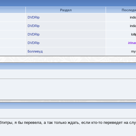
Раздел
Последн
DVDRip
indi
DVDRip
indi
DVDRip
loll
DVDRip
irina
Болливуд
my
бтитры, я бы перевела, а так только ждать, если кто-то переведет на слу