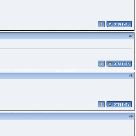
#
7
#
8
#
9