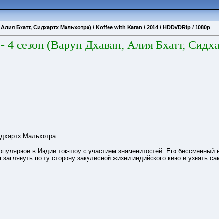
Алия Бхатт, Сидхартх Мальхотра) / Koffee with Karan / 2014 / HDDVDRip / 1080p
- 4 сезон (Варун Дхаван, Алия Бхатт, Сидх
идхартх Мальхотра
опулярное в Индии ток-шоу с участием знаменитостей. Его бессменный 
заглянуть по ту сторону закулисной жизни индийского кино и узнать с