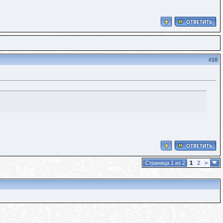
#
10
Страница 1 из 2
1
2
>