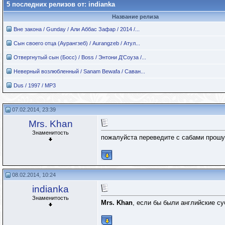
5 последних релизов от: indianka
Название релиза
Вне закона / Gunday / Али Аббас Зафар / 2014 /...
Сын своего отца (Аурангзеб) / Aurangzeb / Атул...
Отвергнутый сын (Босс) / Boss / Энтони Д’Соуза /...
Неверный возлюбленный / Sanam Bewafa / Саван...
Dus / 1997 / MP3
07.02.2014, 23:39
Mrs. Khan
Знаменитость
пожалуйста переведите с сабами прошу
08.02.2014, 10:24
indianka
Знаменитость
Mrs. Khan
, если бы были английские су