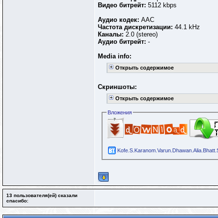
Видео битрейт:
5112 kbps
Аудио кодек:
AAC
Частота дискретизации:
44.1 kHz
Каналы:
2.0 (stereo)
Аудио битрейт:
-
Media info:
Открыть содержимое
Скриншоты:
Открыть содержимое
Вложения
Kofe.S.Karanom.Varun.Dhawan.Alia.Bhatt
13 пользователя(ей) сказали
cпасибо: