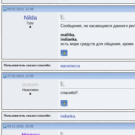
09.02.2014, 11:48
Nilda
Гуру
Сообщения, не касающиеся данного рел
mallika
,
indianka
,
есть море средств для общения, кроме
Пользователь сказал cпасибо:
василисса
27.02.2014, 11:55
avtom
Неактивен
спасибо!!
Пользователь сказал cпасибо:
indianka
09.11.2015, 15:35
Honey