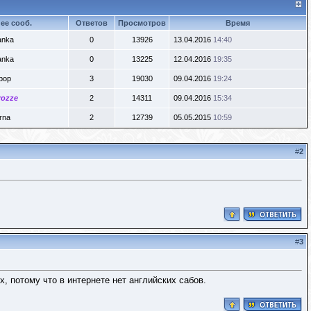
ее сооб.
Ответов
Просмотров
Время
anka
0
13926
13.04.2016
14:40
anka
0
13225
12.04.2016
19:35
ipop
3
19030
09.04.2016
19:24
rozze
2
14311
09.04.2016
15:34
rna
2
12739
05.05.2015
10:59
#
2
#
3
х, потому что в интернете нет английских сабов.