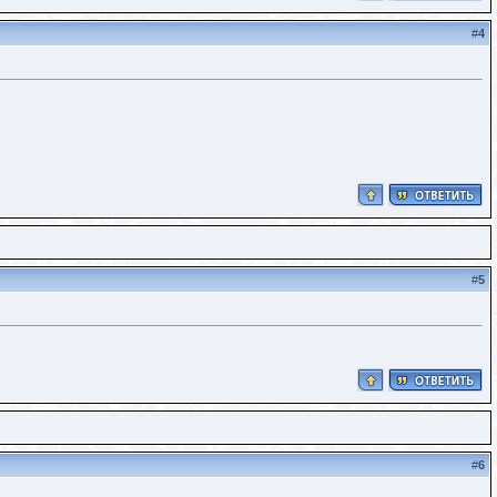
#
4
#
5
#
6