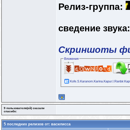
Релиз-группа:
сведение звука:
Скриншоты ф
Вложения
Kofe.S.Karanom.Karina.Kapur.I.Ranbir.K
9 пользователя(ей) сказали
cпасибо:
5 последних релизов от: василисса