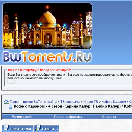
Важная информация перед регистрацией!
Если Вы видите это сообщение, значит Вы еще не зарегистрировались на форуме
полностью, нажмите на кнопку ниже
Торрент трекер BwTorrents.Org
>
ТВ передачи
>
Индия ТВ
>
Кофе с Караном / Ko
Кофе с Караном - 4 сезон (Карина Капур, Ранбир Капур) / Koff
Регистрация
Правила форума
Справка