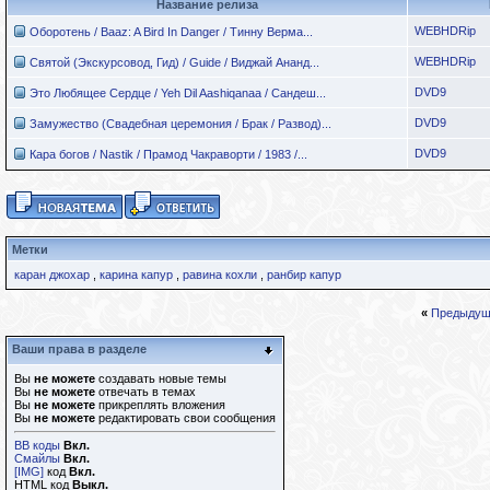
Название релиза
WEBHDRip
Оборотень / Baaz: A Bird In Danger / Тинну Верма...
WEBHDRip
Святой (Экскурсовод, Гид) / Guide / Виджай Ананд...
DVD9
Это Любящее Сердце / Yeh Dil Aashiqanaa / Сандеш...
DVD9
Замужество (Свадебная церемония / Брак / Развод)...
DVD9
Кара богов / Nastik / Прамод Чакраворти / 1983 /...
Метки
каран джохар
,
карина капур
,
равина кохли
,
ранбир капур
«
Предыдущ
Ваши права в разделе
Вы
не можете
создавать новые темы
Вы
не можете
отвечать в темах
Вы
не можете
прикреплять вложения
Вы
не можете
редактировать свои сообщения
BB коды
Вкл.
Смайлы
Вкл.
[IMG]
код
Вкл.
HTML код
Выкл.