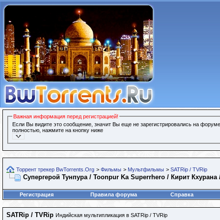
Важная информация перед регистрацией!
Если Вы видите это сообщение, значит Вы еще не зарегистрировались на форуме
полностью, нажмите на кнопку ниже
Торрент трекер BwTorrents.Org
>
Фильмы
>
Мультфильмы
>
SATRip / TVRip
Супергерой Тунпура / Toonpur Ka Superrhero / Кирит Кхурана /
Регистрация
Правила форума
Справка
SATRip / TVRip
Индийская мультипликация в SATRip / TVRip