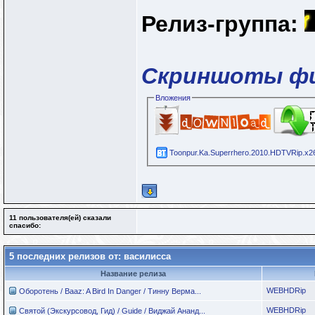
Релиз-группа:
Скриншоты ф
Вложения
Toonpur.Ka.Superrhero.2010.HDTVRip.x26
11 пользователя(ей) сказали
cпасибо:
5 последних релизов от: василисса
Название релиза
WEBHDRip
Оборотень / Baaz: A Bird In Danger / Тинну Верма...
WEBHDRip
Святой (Экскурсовод, Гид) / Guide / Виджай Ананд...