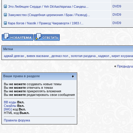
DVD9
Это Любящее Сердце / Yeh Dil Aashiqanaa / Сандеш...
DVD9
Замужество (Свадебная церемония / Брак / Развод)...
DVD9
Кара богов / Nastik / Прамод Чакраворти / 1983 /...
Метки
аджай девган
,
вивек васвани
,
делназ пол
,
золотая раздача
,
каджол
,
кирит кхурана
«
Предыдущ
Ваши права в разделе
Вы
не можете
создавать новые темы
Вы
не можете
отвечать в темах
Вы
не можете
прикреплять вложения
Вы
не можете
редактировать свои сообщения
BB коды
Вкл.
Смайлы
Вкл.
[IMG]
код
Вкл.
HTML код
Выкл.
Правила форума