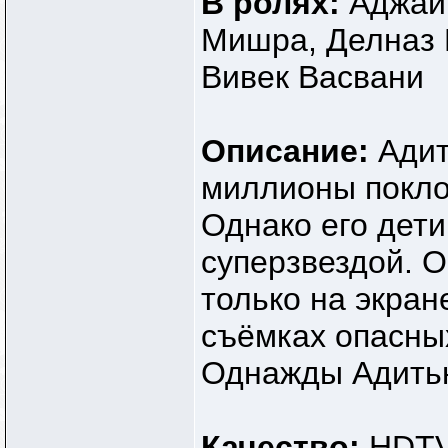
В ролях:
Аджай 
Мишра, Делназ 
Вивек Васвани
Описание:
Адит
миллионы покло
Однако его дети
суперзвездой. О
только на экране
съёмках опасны
Однажды Адитью
Качество:
HDTV