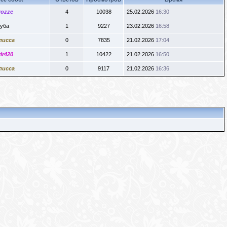
rozze
4
10038
25.02.2026
16:30
уба
1
9227
23.02.2026
16:58
лисса
0
7835
21.02.2026
17:04
ir420
1
10422
21.02.2026
16:50
лисса
0
9117
21.02.2026
16:36