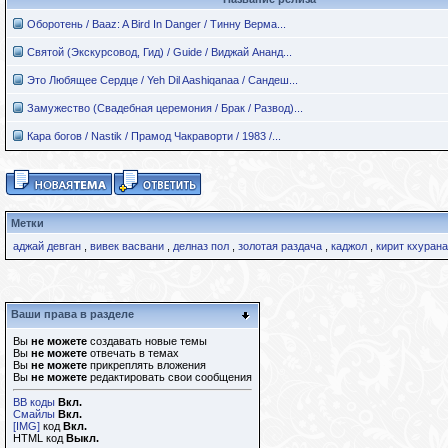
Оборотень / Baaz: A Bird In Danger / Тинну Верма...
Святой (Экскурсовод, Гид) / Guide / Виджай Ананд...
Это Любящее Сердце / Yeh Dil Aashiqanaa / Сандеш...
Замужество (Свадебная церемония / Брак / Развод)...
Кара богов / Nastik / Прамод Чакраворти / 1983 /...
Метки
аджай девган
,
вивек васвани
,
делназ пол
,
золотая раздача
,
каджол
,
кирит кхурана
Ваши права в разделе
Вы
не можете
создавать новые темы
Вы
не можете
отвечать в темах
Вы
не можете
прикреплять вложения
Вы
не можете
редактировать свои сообщения
BB коды
Вкл.
Смайлы
Вкл.
[IMG]
код
Вкл.
HTML код
Выкл.