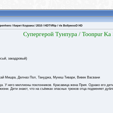
rrhero / Кирит Кхурана / 2010 / HDTVRip / т/к BollywooD HD
Супергерой Тунпура / Toonpur Ka 
сый, закадровый)
ай Мишра, Делназ Пол, Тануджа, Мукеш Тивари, Вивек Васвани
а. У него миллионы поклонников. Красавица жена Прия. Однако его дети
в жизни. Дети знают, что на съёмках опасных трюков отца подменяет ду