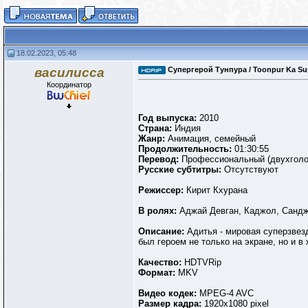
18.02.2023, 05:48
василисса
Супергерой Тунпура / Toonpur Ka Supe
Координатор
Год выпуска:
2010
Страна:
Индия
Жанр:
Анимация, семейный
Продолжительность:
01:30:55
Перевод:
Профессиональный (двухголо
Русские субтитры:
Отсутствуют
Режиссер:
Кирит Кхурана
В ролях:
Аджай Девган, Каджол, Сандж
Описание:
Адитья - мировая суперзвезд
был героем не только на экране, но и 
Качество:
HDTVRip
Формат:
MKV
Видео кодек:
MPEG-4 AVC
Размер кадра:
1920х1080 pixel