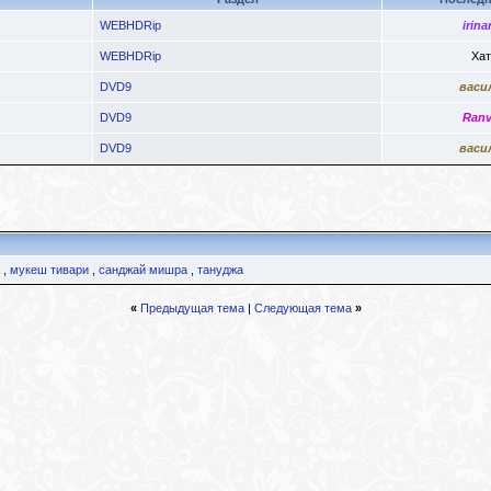
WEBHDRip
irina
WEBHDRip
Хат
DVD9
васи
DVD9
Ranv
DVD9
васи
,
мукеш тивари
,
санджай мишра
,
тануджа
«
Предыдущая тема
|
Следующая тема
»