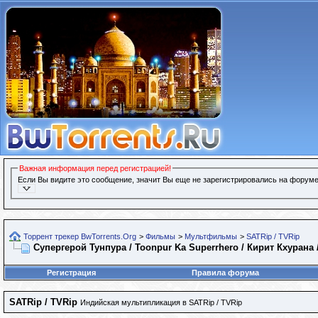
Важная информация перед регистрацией!
Если Вы видите это сообщение, значит Вы еще не зарегистрировались на форуме
Торрент трекер BwTorrents.Org
>
Фильмы
>
Мультфильмы
>
SATRip / TVRip
Супергерой Тунпура / Toonpur Ka Superrhero / Кирит Кхурана /
Регистрация
Правила форума
SATRip / TVRip
Индийская мультипликация в SATRip / TVRip