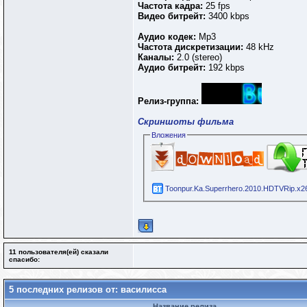
Частота кадра:
25 fps
Видео битрейт:
3400 kbps
Аудио кодек:
Mp3
Частота дискретизации:
48 kHz
Каналы:
2.0 (stereo)
Аудио битрейт:
192 kbps
Релиз-группа:
Скриншоты фильма
Вложения
Toonpur.Ka.Superrhero.2010.HDTVRip.x26
11 пользователя(ей) сказали
cпасибо:
5 последних релизов от: василисса
Название релиза