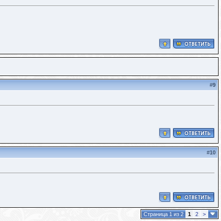
#
9
#
10
Страница 1 из 2
1
2
>