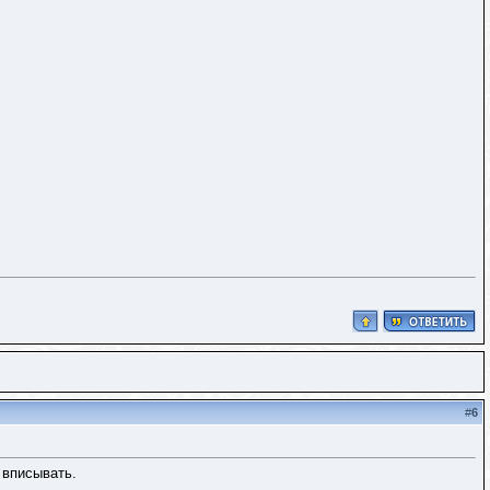
#
6
я вписывать.