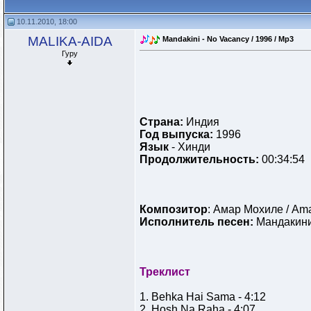
10.11.2010, 18:00
MALIKA-AIDA
Mandakini - No Vacancy / 1996 / Mp3
Гуру
Страна:
Индия
Год выпуска:
1996
Язык
- Хинди
Продолжительность:
00:34:54
Композитор
: Амар Мохиле / Ama
Исполнитель песен:
Мандакин
Треклист
1. Behka Hai Sama - 4:12
2. Hosh Na Raha - 4:07