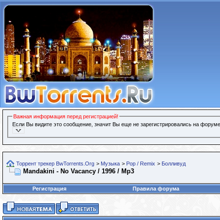
Важная информация перед регистрацией!
Если Вы видите это сообщение, значит Вы еще не зарегистрировались на форуме
Торрент трекер BwTorrents.Org
>
Музыка
>
Pop / Remix
>
Болливуд
Mandakini - No Vacancy / 1996 / Mp3
Регистрация
Правила форума