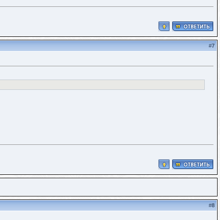
#
7
#
8