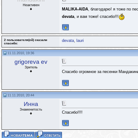
Неактивен
MALIKA-AIDA
, благодарю! я тоже по пе
devata
, и вам тоже! спасибо!!!
2 пользователя(ей) сказали
devata
,
lauri
cпасибо:
11.11.2010, 19:36
grigoreva ev
Зритель
Спасибо огромное за песенки Мандакин
11.11.2010, 20:44
Инна
Знаменитость
Спасибо!!!!