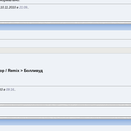
10.11.2010 в
21:09
..
op / Remix > Болливуд
10 в
09:16
..