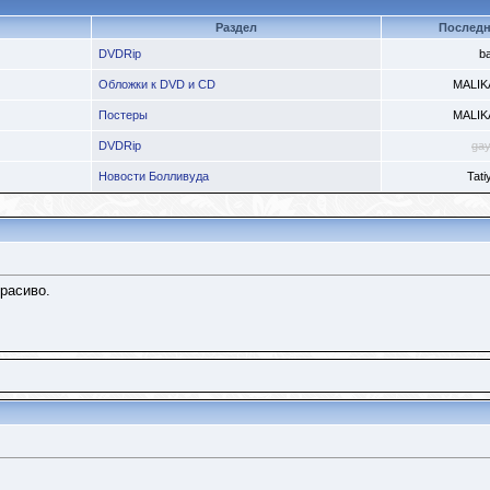
Раздел
Последн
DVDRip
ba
Обложки к DVD и CD
MALIK
Постеры
MALIK
DVDRip
gay
Новости Болливуда
Tati
расиво.