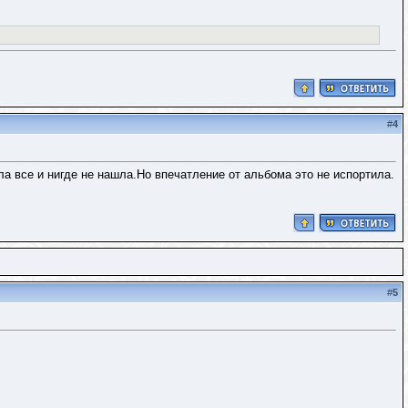
#
4
а все и нигде не нашла.Но впечатление от альбома это не испортила.
#
5