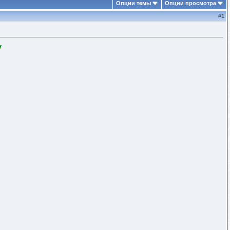
Опции темы
Опции просмотра
#
1
y