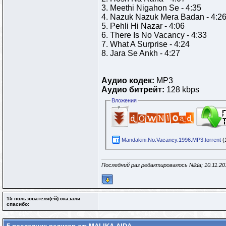
3. Meethi Nigahon Se - 4:35
4. Nazuk Nazuk Mera Badan - 4:2
5. Pehli Hi Nazar - 4:06
6. There Is No Vacancy - 4:33
7. What A Surprise - 4:24
8. Jara Se Ankh - 4:27
Аудио кодек:
MP3
Аудио битрейт:
128 kbps
Вложения
Mandakini.No.Vacanсy.1996.MP3.torrent
(
Последний раз редактировалось Nilda; 10.11.2
15 пользователя(ей) сказали
cпасибо: