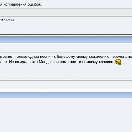
я исправления ошибок.
10 в
09:14
..
йтов,нет только одной песни - к большому моему сожалению перелопатил
чало. Не ожидала что Мандакини сама поет и помоему красиво.