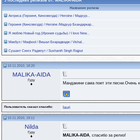
5 последних релизов от: MALIKA-AIDA
Название релиза
Актриса (Героиня, Кинозвезда) / Heroine / Мадхур...
Героиня (Кинозвезда) / Heroine /Мадхур Бхандаркар...
Я люблю Новый год (Ирония судьбы) / I love New...
Макбул / Maqbool / Вишал Бхарадвадж / Vishal...
Сушант Сингх Раджпут / Sushanth Singh Rajput
10.11.2010, 18:20
MALIKA-AIDA
Гуру
Мандакини сама поет эти песни.Очень к
Пользователь сказал cпасибо:
lauri
10.11.2010, 19:11
Nilda
Гуру
MALIKA-AIDA
, спасибо за релиз!