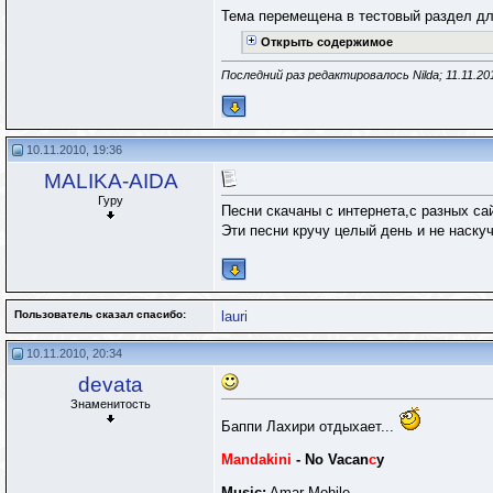
Тема перемещена в тестовый раздел дл
Открыть содержимое
Последний раз редактировалось Nilda; 11.11.20
10.11.2010, 19:36
MALIKA-AIDA
Гуру
Песни скачаны с интернета,с разных са
Эти песни кручу целый день и не наску
Пользователь сказал cпасибо:
lauri
10.11.2010, 20:34
devata
Знаменитость
Баппи Лахири отдыхает...
Mandakini
- No Vacan
c
y
Music:
Amar Mohile