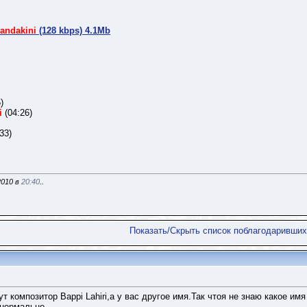
andakini
(128 kbps) 4.1Mb
)
i
(04:26)
33)
2010 в
20:40
..
Показать/Скрыть список поблагодаривших
т композитор Bappi Lahiri,а у вас другое имя.Так чтоя не знаю какое им
 нормально.