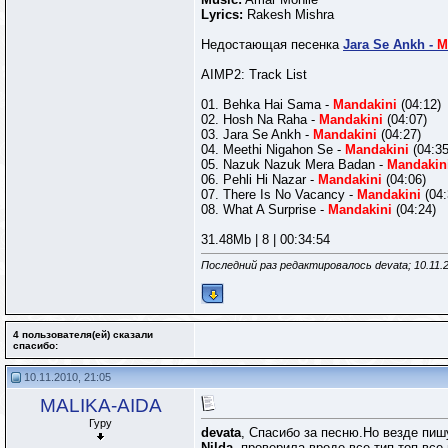
Lyrics:
Rakesh Mishra
Недостающая песенка
Jara Se Ankh -
M
AIMP2: Track List
01. Behka Hai Sama -
Mandakini
(04:12)
02. Hosh Na Raha -
Mandakini
(04:07)
03. Jara Se Ankh -
Mandakini
(04:27)
04. Meethi Nigahon Se -
Mandakini
(04:35
05. Nazuk Nazuk Mera Badan -
Mandakin
06. Pehli Hi Nazar -
Mandakini
(04:06)
07. There Is No Vacancy -
Mandakini
(04:
08. What A Surprise -
Mandakini
(04:24)
31.48Mb | 8 | 00:34:54
Последний раз редактировалось devata; 10.11.
4 пользователя(ей) сказали
cпасибо:
10.11.2010, 21:05
MALIKA-AIDA
Гуру
devata
, Спасибо за песню.Но везде пишу
Nilda
, проверила вроде все тип-топ,все