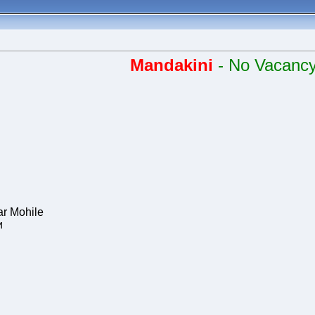
Mandakini
- No Vacanc
r Mohile
и