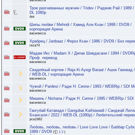
василисса
Трое разгневанных мужчин / Tridev / Раджив Рай / 1989 
DL 1080p
Ant
Шипы любви / Mehndi / Хамид Али Кхан / 1998 / DVD9 /
корпорация Арена
василисса
Храбрец / Janbaaz / Фероз Кхан / 1986 / DVD9 / Без пере
reza74
Мадам Икс / Madam X / Дипак Шивдасани / 1994 / DVDRip
Проф. перевод
василисса
Свадебный кортеж / Raja Ki Ayegi Baraat / Ашок Гаеквад 
/ WEB-DL / корпорация Арена
василисса
Чужой / Pardesi / Радж Н. Сиппи / 1993 / WEBRip / SDI M
василисса
Мишень / Nishana / Радж Н. Сиппи / 1995 / WEBRip / SDI
василисса
Гангубай Катавади / Gangubai Kathiawadi / Санджай Лила
Бхансали / 2022 / WEB-DL (1080p) / Любительский перев
pca1962
Любовь, любовь, любовь / Love Love Love / Баббар Субх
1989 / DVD9
(
1
2
)