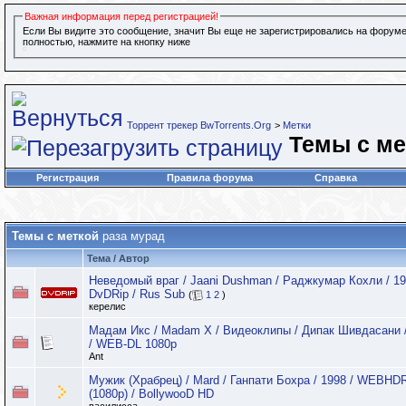
Важная информация перед регистрацией!
Если Вы видите это сообщение, значит Вы еще не зарегистрировались на форуме
полностью, нажмите на кнопку ниже
Торрент трекер BwTorrents.Org
>
Метки
Темы с м
Регистрация
Правила форума
Справка
Темы с меткой
раза мурад
Тема / Автор
Неведомый враг / Jaani Dushman / Раджкумар Кохли / 19
DvDRip / Rus Sub
(
1
2
)
керелис
Мадам Икс / Madam X / Видеоклипы / Дипак Шивдасани 
/ WEB-DL 1080p
Ant
Мужик (Храбрец) / Mard / Ганпати Бохра / 1998 / WEBHD
(1080p) / BollywooD HD