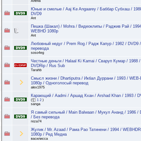
Алёна
Юные и смелые / Aaj Ke Angaarey / Баббар Субхаш / 1988
DVD9
Ant
Пешка (Шакал) / Mohra / Видеоклипы / Раджив Рай / 1994
WEBHD 1080p
Ant
Любовный недуг / Prem Rog / Радж Капур / 1982 / DVD9 /
перевода
soso4eg
Честные деньги / Halaal Ki Kamai / Сваруп Кумар / 1988 /
DVDRip / Rus Sub
Tarahb
Смысл жизни / Dhartiputra / Икбал Дуррани / 1993 / WEB
1080p / Одноголосый перевод
alex1975
Карающий / Aadmi / Аршад Кхан / Arshad Khan / 1993 / 
(
1
2
)
sanga
Я самый сильный / Main Balwaan / Мукул Ананд / 1986 /
/ Без перевода
reza74
Жулик / Mr. Azaad / Рама Рао Татинени / 1994 / WEBHDR
1080p / Ред Медиа
василисса