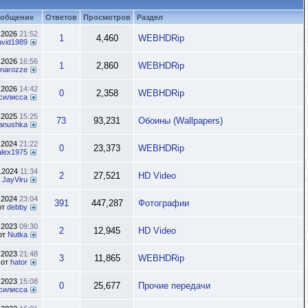
ообщение
Ответов
Просмотров
Раздел
.2026
21:52
1
4,460
WEBHDRip
avid1989
.2026
16:56
1
2,860
WEBHDRip
rinarozze
.2026
14:42
0
2,358
WEBHDRip
силисса
.2025
15:25
73
93,231
Обоины (Wallpapers)
anushka
.2024
21:22
0
23,373
WEBHDRip
alex1975
4.2024
11:34
2
27,521
HD Video
т
JayViru
.2024
23:04
391
447,287
Фотографии
от
debby
.2023
09:30
2
12,945
HD Video
от
Nutka
.2023
21:48
3
11,865
WEBHDRip
от
hator
.2023
15:08
0
25,677
Прочие передачи
силисса