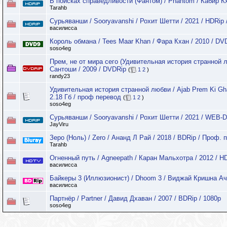
В поисках справедливости (Фантом) / Phantom / Кабир Кх
Tarahb
Сурьяванши / Sooryavanshi / Рохит Шетти / 2021 / HDRip 
василисса
Король обмана / Tees Maar Khan / Фара Кхан / 2010 / DV
soso4eg
Прем, не от мира сего (Удивительная история странной 
Сантоши / 2009 / DVDRip
(
1
2
)
randy23
Удивительная история странной любви / Ajab Prem Ki Gh
2.18 Гб / проф перевод
(
1
2
)
soso4eg
Сурьяванши / Sooryavanshi / Рохит Шетти / 2021 / WEB-
JayViru
Зеро (Ноль) / Zero / Ананд Л Рай / 2018 / BDRip / Проф.
Tarahb
Огненный путь / Agneepath / Каран Мальхотра / 2012 / HD
василисса
Байкеры 3 (Иллюзионист) / Dhoom 3 / Виджай Кришна Ачар
василисса
Партнёр / Partner / Давид Дхаван / 2007 / BDRip / 1080p
soso4eg