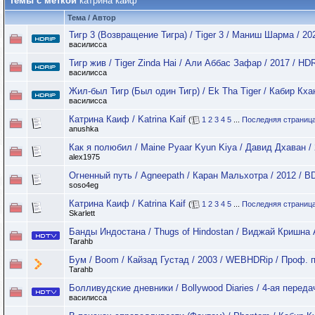
Темы с меткой
катрина каиф
Тема / Автор
Тигр 3 (Возвращение Тигра) / Tiger 3 / Маниш Шарма / 20
василисса
Тигр жив / Tiger Zinda Hai / Али Аббас Зафар / 2017 / HD
василисса
Жил-был Тигр (Был один Тигр) / Ek Tha Tiger / Кабир Кха
василисса
Катрина Каиф / Katrina Kaif
(
1
2
3
4
5
...
Последняя страниц
anushka
Как я полюбил / Maine Pyaar Kyun Kiya / Давид Дхаван /
alex1975
Огненный путь / Agneepath / Каран Мальхотра / 2012 / B
soso4eg
Катрина Каиф / Katrina Kaif
(
1
2
3
4
5
...
Последняя страниц
Skarlett
Банды Индостана / Thugs of Hindostan / Виджай Кришна 
Tarahb
Бум / Boom / Кайзад Густад / 2003 / WEBHDRip / Проф. 
Tarahb
Болливудские дневники / Bollywood Diaries / 4-ая передач
василисса