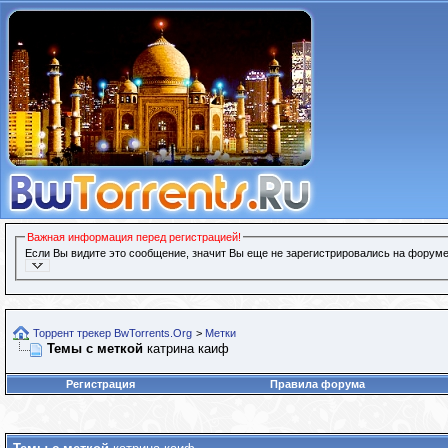
Важная информация перед регистрацией!
Если Вы видите это сообщение, значит Вы еще не зарегистрировались на форуме
Торрент трекер BwTorrents.Org
>
Метки
Темы с меткой
катрина каиф
Регистрация
Правила форума