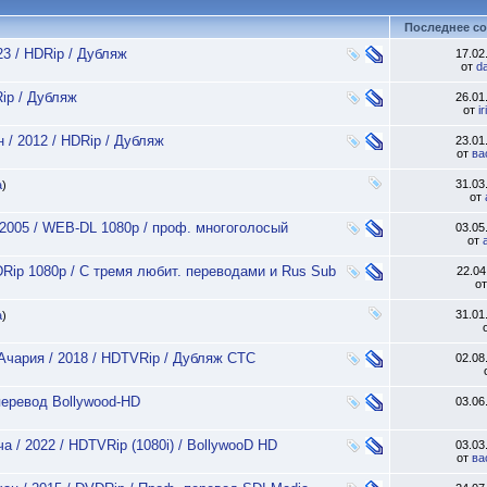
Последнее с
23 / HDRip / Дубляж
17.02
от
d
Rip / Дубляж
26.01
от
i
н / 2012 / HDRip / Дубляж
23.01
от
ва
31.03
а
)
от
 2005 / WEB-DL 1080p / проф. многоголосый
03.05
от
DRip 1080p / C тремя любит. переводами и Rus Sub
22.0
о
31.01
а
)
Ачария / 2018 / HDTVRip / Дубляж СТС
02.08
перевод Bollywood-HD
03.06
а / 2022 / HDTVRip (1080i) / BollywooD HD
03.03
от
ва