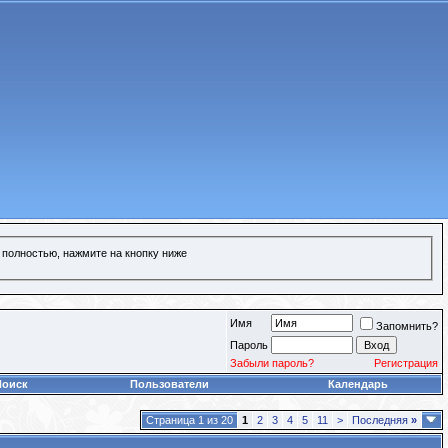
 полностью, нажмите на кнопку ниже
Имя
Запомнить?
Пароль
Забыли пароль?
Регистрация
Поиск
Пользователи
Календарь
Страница 1 из 20
1
2
3
4
5
11
>
Последняя
»