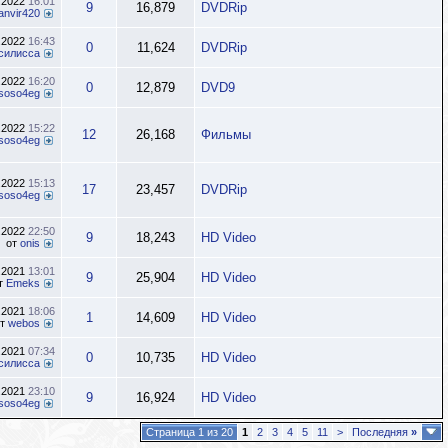
.2022
16:01
9
16,879
DVDRip
anvir420
.2022
16:43
0
11,624
DVDRip
силисса
.2022
16:20
0
12,879
DVD9
soso4eg
.2022
15:22
12
26,168
Фильмы
soso4eg
.2022
15:13
17
23,457
DVDRip
soso4eg
.2022
22:50
9
18,243
HD Video
от
onis
.2021
13:01
9
25,904
HD Video
т
Emeks
.2021
18:06
1
14,609
HD Video
от
webos
.2021
07:34
0
10,735
HD Video
силисса
.2021
23:10
9
16,924
HD Video
soso4eg
Страница 1 из 20
1
2
3
4
5
11
>
Последняя
»