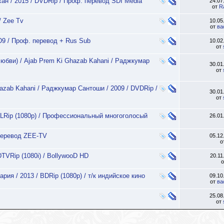
ан / 2015 / DVDRip / Проф. перевод SDI Media
24.07
от
R
/ Zee Tv
10.05
от
ва
D9 / Проф. перевод + Rus Sub
10.02
от
любви) / Ajab Prem Ki Ghazab Kahani / Раджкумар
30.01
от
azab Kahani / Раджкумар Сантоши / 2009 / DVDRip /
30.01
от
DLRip (1080p) / Профессиональный многоголосый
26.01
 перевод ZEE-TV
05.12
о
TVRip (1080i) / BollywooD HD
20.11
ия / 2013 / BDRip (1080p) / т/к индийское кино
09.10
от
ва
25.08
от