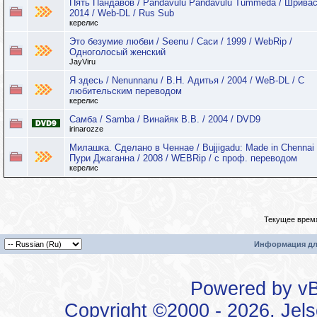
Пять Пандавов / Pandavulu Pandavulu Tummeda / Шривас
2014 / Web-DL / Rus Sub
керелис
Это безумие любви / Seenu / Саси / 1999 / WebRip /
Одноголосый женский
JayViru
Я здесь / Nenunnanu / В.Н. Адитья / 2004 / WeB-DL / C
любительским переводом
керелис
Самба / Samba / Винайяк В.В. / 2004 / DVD9
irinarozze
Милашка. Сделано в Ченнае / Bujjigadu: Made in Chennai 
Пури Джаганна / 2008 / WEBRip / с проф. переводом
керелис
Текущее врем
Информация дл
Powered by vBu
Copyright ©2000 - 2026, Jels