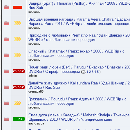
Задира (Брат) / Thoranai (Pistha) / Айяппан / 2009 / WEB-
Rus Sub
керелис
Высшая военная награда / Parama Veera Chakra / Дасари
Нараяна Рао / 2011 / WEBRip / с любительским перевод
керелис
Приходите с любовью / Prematho Raa / Удай Шанкар / 20
WEBRip / с любительским переводом
керелис
Опасный / Khatarnak / Раджсекхар / 2006 / WEBRip / с
любительским переводом
керелис
Побег ради любви (Бег) / Parugu / Бхаскар / Bhaskar / 200
DVDRip / C проф. переводом
(
1
2
3
4
5
)
admin
Давайте жить дружно / Kalisundam Raa / Удай Шанкар / 2
DVDRip / Rus Sub
grenada83
Гражданин / Pourudu / Радж Адитья / 2008 / WEBRip / с
любительским переводом
керелис
Сила духа (Махеш Каледжа) / Mahesh Khaleja / Тривикр
Шринивас / 2010 / WEBRip / т/к индийское кино
василисса