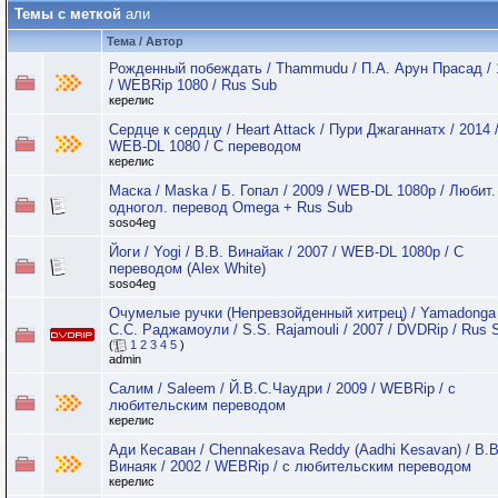
Темы с меткой
али
Тема / Автор
Рожденный побеждать / Thammudu / П.А. Арун Прасад / 
/ WEBRip 1080 / Rus Sub
керелис
Сердце к сердцу / Heart Attack / Пури Джаганнатх / 2014 
WEB-DL 1080 / С переводом
керелис
Маска / Maska / Б. Гопал / 2009 / WEB-DL 1080p / Любит.
одногол. перевод Omega + Rus Sub
soso4eg
Йоги / Yogi / В.В. Винайак / 2007 / WEB-DL 1080p / С
переводом (Alex White)
soso4eg
Очумелые ручки (Непревзойденный хитрец) / Yamadonga 
С.С. Раджамоули / S.S. Rajamouli / 2007 / DVDRip / Rus 
(
1
2
3
4
5
)
admin
Салим / Saleem / Й.В.С.Чаудри / 2009 / WEBRip / с
любительским переводом
керелис
Ади Кесаван / Chennakesava Reddy (Aadhi Kesavan) / В.В
Винаяк / 2002 / WEBRip / с любительским переводом
керелис