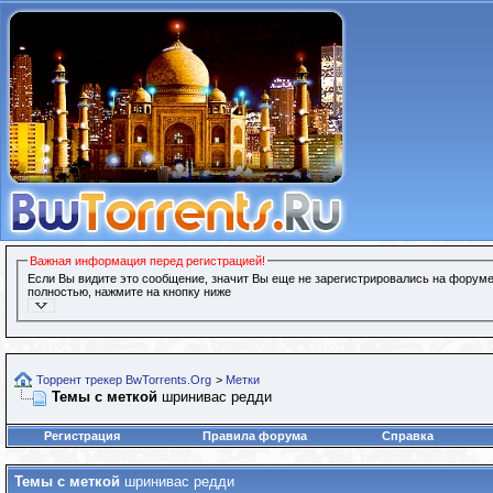
Важная информация перед регистрацией!
Если Вы видите это сообщение, значит Вы еще не зарегистрировались на форуме
полностью, нажмите на кнопку ниже
Торрент трекер BwTorrents.Org
>
Метки
Темы с меткой
шринивас редди
Регистрация
Правила форума
Справка
Темы с меткой
шринивас редди