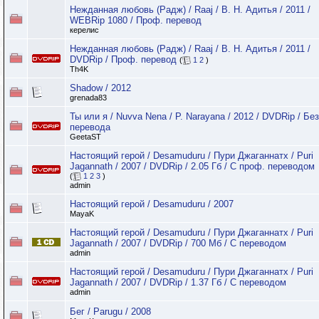
Нежданная любовь (Радж) / Raaj / В. Н. Адитья / 2011 /
WEBRip 1080 / Проф. перевод
керелис
Нежданная любовь (Радж) / Raaj / В. Н. Адитья / 2011 /
DVDRip / Проф. перевод
(
1
2
)
Th4K
Shadow / 2012
grenada83
Ты или я / Nuvva Nena / P. Narayana / 2012 / DVDRip / Без
перевода
GeetaST
Настоящий герой / Desamuduru / Пури Джаганнатх / Puri
Jagannath / 2007 / DVDRip / 2.05 Гб / С проф. переводом
(
1
2
3
)
admin
Настоящий герой / Desamuduru / 2007
MayaK
Настоящий герой / Desamuduru / Пури Джаганнатх / Puri
Jagannath / 2007 / DVDRip / 700 Мб / С переводом
admin
Настоящий герой / Desamuduru / Пури Джаганнатх / Puri
Jagannath / 2007 / DVDRip / 1.37 Гб / С переводом
admin
Бег / Parugu / 2008