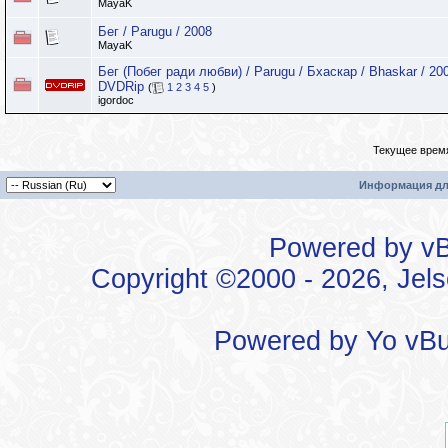
MayaK
Бег / Parugu / 2008
MayaK
Бег (Побег ради любви) / Parugu / Бхаскар / Bhaskar / 200
DVDRip
(
1
2
3
4
5
)
igordoc
Текущее врем
Информация дл
Powered by vBu
Copyright ©2000 - 2026, Jels
Powered by
Yo vBu