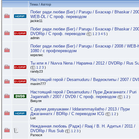
Тема / Автор
Побег ради любви (Бег) / Parugu / Бхаскар / Bhaskar / 200
WEB-DL / C проф. переводом
jackie11
Побег ради любви (Бег) / Parugu / Бхаскар / Bhaskar / 200
DVDRip / C проф. переводом
(
1
2
3
4
5
)
admin
Побег ради любви (Бег) / Parugu / Бхаскар / 2008 / WEB
1080 / с профпереводом
керелис
Ты или я / Nuvva Nena / Нараяна / 2012 / DVDRip / Rus S
(
1
2
3
)
randy23
Настоящий герой / Desamuduru / Видеоклипы / 2007 / DV
maxim777
Настоящий герой / Desamuduru / Пури Джаганнатх / Puri
Jagannath / 2007 / DVD9 / С проф. переводом
(
1
2
)
Викуля
С двумя девушками / Iddarammayilatho / 2013 / Пури
Джаганнатх / BDRip / С переводом ICG
(
1
2
)
Luc
Нежданная любовь (Радж) / Raaj / В. Н. Адитья / 2011 /
DVDRip / Rus Sub
(
1
2
3
)
Ратюся