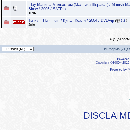
Шоу Маниша Мальхотры (Маллика Шерават) / Manish Mal
Show / 2005 / SATRip
Th4K
Ты и я / Hum Tum / Кунал Кохли / 2004 / DVDRip
(
1
2
)
Julie
Текущее врем
Информация дл
Powered b
Copyright ©2000 - 2026,
Powered by
Y
DISCLAIM