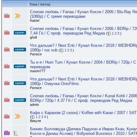
Тема / Автор
Слепая любовь / Fanaa / Кунал Кохли / 2006 / Blu-Ray 
(1080p) / С тремя переводами
Katriel
Слепая любовь / Fanaa / Кунал Кохли / 2006 / BDRip / 72
7,44 Гб / С проф. переводом Ред Медиа
(
1
2
3
)
gholl
Что дальше? / Next Enti / Кунал Кохли / 2018 / WEBHDRi
1080p / rus sub
(
1
2
3
)
Ратюся
Ты и я / Hum Tum / Кунал Кохли / 2004 / BDRip / 720p / С
переводом
maxim777
Что дальше? / Next Enti / Кунал Кохли / 2018 / WEBHDRi
1080p / Озвучка OnisFilms
Ратюся
Слепая любовь / Fanaa / Кунал Кохли / Kunal Kohli / 2006
BDRip / 720p / 4.37 Гб / С проф. переводом Ред Медиа
admin
Кофе с Караном (2 сезон) / Koffee with Karan / 2007 / SAT
(
1
2
3
4
)
Викуля
Бизнес Болливуда (Дипика Падукон и Имран Кхан, Куна
Кохли и Даниш Аслам) / Bollywood Business / 2010 / SAT