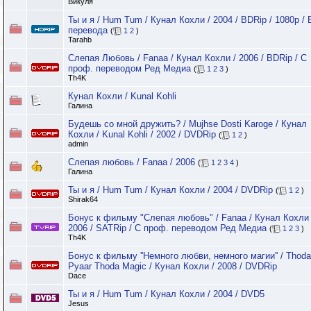
Викуля
Ты и я / Hum Tum / Кунал Кохли / 2004 / BDRip / 1080p / 
перевода
(
1
2
)
Tarahb
Слепая Любовь / Fanaa / Кунал Кохли / 2006 / BDRip / С
проф. переводом Ред Медиа
(
1
2
3
)
Th4K
Кунал Кохли / Kunal Kohli
Галина
Будешь со мной дружить? / Mujhse Dosti Karoge / Кунал
Кохли / Kunal Kohli / 2002 / DVDRip
(
1
2
)
admin
Слепая любовь / Fanaa / 2006
(
1
2
3
4
)
Галина
Ты и я / Hum Tum / Кунал Кохли / 2004 / DVDRip
(
1
2
)
Shirak64
Бонус к фильму "Слепая любовь" / Fanaa / Кунал Кохли 
2006 / SATRip / С проф. переводом Ред Медиа
(
1
2
3
)
Th4K
Бонус к фильму ''Немного любви, немного магии'' / Thoda
Pyaar Thoda Magic / Кунал Кохли / 2008 / DVDRip
Dace
Ты и я / Hum Tum / Кунал Кохли / 2004 / DVD5
Jesus