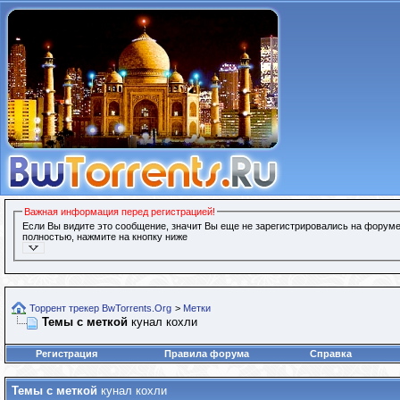
Важная информация перед регистрацией!
Если Вы видите это сообщение, значит Вы еще не зарегистрировались на форуме
полностью, нажмите на кнопку ниже
Торрент трекер BwTorrents.Org
>
Метки
Темы с меткой
кунал кохли
Регистрация
Правила форума
Справка
Темы с меткой
кунал кохли