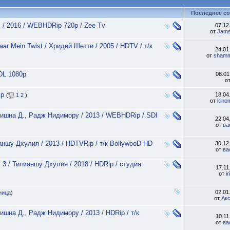
Последнее с
 / 2016 / WEBHDRip 720p / Zee Tv
07.12
от
Jams
 Mein Twist / Хридей Шетти / 2005 / HDTV / т/к
24.01
от
shamm
-DL 1080p
08.0
о
ip
18.04
(
1
2
)
от
kino
Кришна Д., Радж Нидимору / 2013 / WEBHDRip / SDI
22.04
от
ва
аншу Дхулия / 2013 / HDTVRip / т/к BollywooD HD
30.12
от
ва
r 3 / Тигманшу Дхулия / 2018 / HDRip / студия
17.11
от
i
02.01
ница
)
от
Ак
ишна Д., Радж Нидимору / 2013 / HDRip / т/к
10.11
от
ва