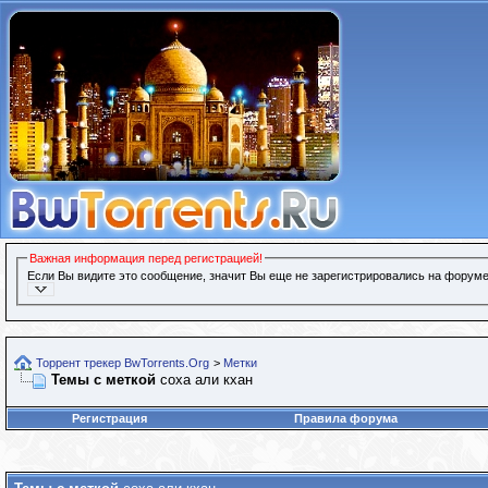
Важная информация перед регистрацией!
Если Вы видите это сообщение, значит Вы еще не зарегистрировались на форуме
Торрент трекер BwTorrents.Org
>
Метки
Темы с меткой
соха али кхан
Регистрация
Правила форума