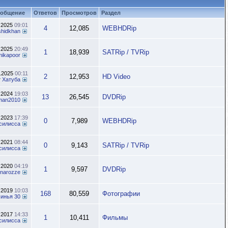
ообщение
Ответов
Просмотров
Раздел
.2025
09:01
4
12,085
WEBHDRip
hidkhan
.2025
20:49
1
18,939
SATRip / TVRip
ikapoor
1.2025
00:11
2
12,953
HD Video
т
Хатуба
.2024
19:03
13
26,545
DVDRip
man2010
.2023
17:39
0
7,989
WEBHDRip
силисса
.2021
08:44
0
9,143
SATRip / TVRip
силисса
.2020
04:19
1
9,597
DVDRip
rinarozze
.2019
10:03
168
80,559
Фотографии
синья 30
.2017
14:33
1
10,411
Фильмы
силисса