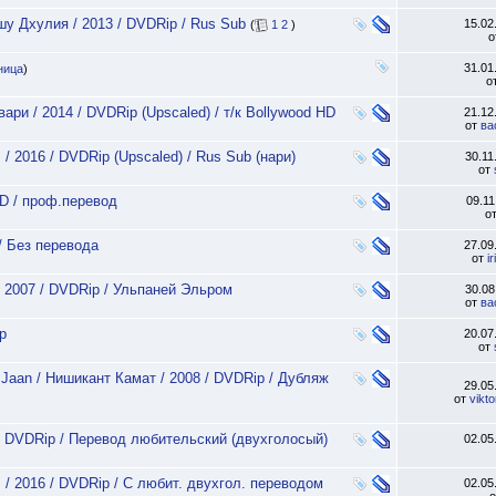
ншу Дхулия / 2013 / DVDRip / Rus Sub
15.02
(
1
2
)
о
31.01
ница
)
о
ари / 2014 / DVDRip (Upscaled) / т/к Bollywood HD
21.12
от
ва
 2016 / DVDRip (Upscaled) / Rus Sub (нари)
30.11
от
HD / проф.перевод
09.1
о
/ Без перевода
27.09
от
i
/ 2007 / DVDRip / Ульпаней Эльром
30.0
от
ва
p
20.07
от
Jaan / Нишикант Камат / 2008 / DVDRip / Дубляж
29.05
от
vikt
 / DVDRip / Перевод любительский (двухголосый)
02.05
 / 2016 / DVDRip / С любит. двухгол. переводом
02.05