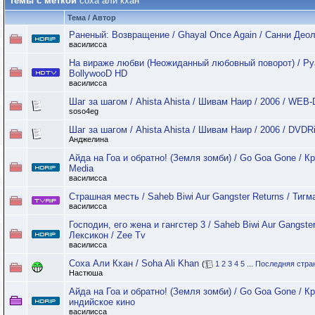
Темы с меткой
соха али кхан
Тема / Автор
Раненый: Возвращение / Ghayal Once Again / Санни Деол
василисса
На вираже любви (Неожиданный любовный поворот) / Pyaar
BollywooD HD
василисса
Шаг за шагом / Ahista Ahista / Шивам Наир / 2006 / WEB
soso4eg
Шаг за шагом / Ahista Ahista / Шивам Наир / 2006 / DVDR
Анджелина
Айда на Гоа и обратно! (Земля зомби) / Go Goa Gone / 
Media
василисса
Страшная месть / Saheb Biwi Aur Gangster Returns / Тигм
василисса
Господин, его жена и гангстер 3 / Saheb Biwi Aur Gangste
Лексикон / Zee Tv
василисса
Соха Али Кхан / Soha Ali Khan
(
1
2
3
4
5
...
Последняя стра
Настюша
Айда на Гоа и обратно! (Земля зомби) / Go Goa Gone / Кр
индийское кино
василисса