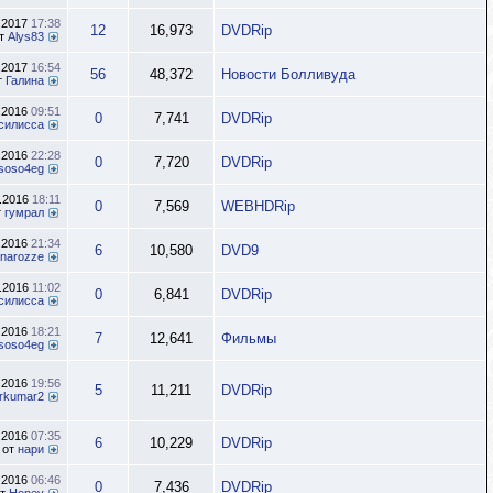
.2017
17:38
12
16,973
DVDRip
т
Alys83
.2017
16:54
56
48,372
Новости Болливуда
т
Галина
.2016
09:51
0
7,741
DVDRip
силисса
.2016
22:28
0
7,720
DVDRip
soso4eg
1.2016
18:11
0
7,569
WEBHDRip
т
гумрал
.2016
21:34
6
10,580
DVD9
rinarozze
8.2016
11:02
0
6,841
DVDRip
силисса
.2016
18:21
7
12,641
Фильмы
soso4eg
.2016
19:56
5
11,211
DVDRip
orkumar2
.2016
07:35
6
10,229
DVDRip
от
нари
.2016
06:46
0
7,436
DVDRip