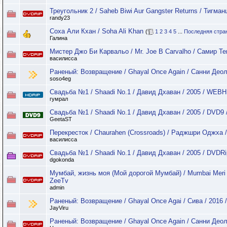
Треугольник 2 / Saheb Biwi Aur Gangster Returns / Тигма
randy23
Соха Али Кхан / Soha Ali Khan
(
1
2
3
4
5
...
Последняя стра
Галина
Мистер Джо Би Карвальо / Mr. Joe B Carvalho / Самир Тев
василисса
Раненый: Возвращение / Ghayal Once Again / Санни Деол /
soso4eg
Свадьба №1 / Shaadi No.1 / Давид Дхаван / 2005 / WEB
гумрал
Свадьба №1 / Shaadi No.1 / Давид Дхаван / 2005 / DVD9 
GeetaST
Перекресток / Chaurahen (Crossroads) / Раджшри Оджха 
василисса
Свадьба №1 / Shaadi No.1 / Давид Дхаван / 2005 / DVDRi
dgokonda
Мумбай, жизнь моя (Мой дорогой Мумбай) / Mumbai Meri 
ZeeTv
admin
Раненый: Возвращение / Ghayal Once Agai / Сива / 2016
JayViru
Раненый: Возвращение / Ghayal Once Again / Санни Деол