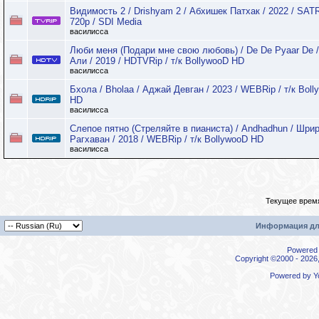
Видимость 2 / Drishyam 2 / Абхишек Патхак / 2022 / SAT
720p / SDI Media
василисса
Люби меня (Подари мне свою любовь) / De De Pyaar De /
Али / 2019 / HDTVRip / т/к BollywooD HD
василисса
Бхола / Bholaa / Аджай Девган / 2023 / WEBRip / т/к Bol
HD
василисса
Слепое пятно (Стреляйте в пианиста) / Andhadhun / Шри
Рагхаван / 2018 / WEBRip / т/к BollywooD HD
василисса
Текущее врем
Информация дл
Powered b
Copyright ©2000 - 2026,
Powered by
Y