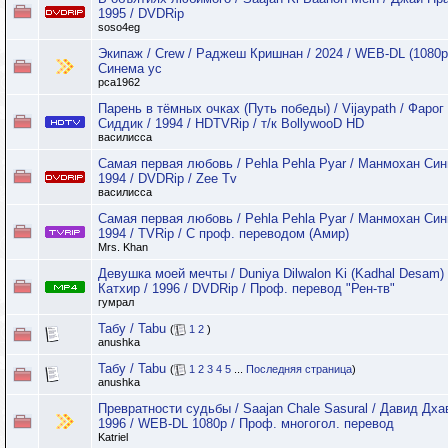
1995 / DVDRip
soso4eg
Экипаж / Crew / Раджеш Кришнан / 2024 / WEB-DL (1080p)
Синема ус
pca1962
Парень в тёмных очках (Путь победы) / Vijaypath / Фарог
Сиддик / 1994 / HDTVRip / т/к BollywooD HD
василисса
Самая первая любовь / Pehla Pehla Pyar / Манмохан Синг
1994 / DVDRip / Zee Tv
василисса
Самая первая любовь / Pehla Pehla Pyar / Манмохан Синг
1994 / TVRip / С проф. переводом (Амир)
Mrs. Khan
Девушка моей мечты / Duniya Dilwalon Ki (Kadhal Desam) 
Катхир / 1996 / DVDRip / Проф. перевод "Рен-тв"
гумрал
Табу / Tabu
(
1
2
)
anushka
Табу / Tabu
(
1
2
3
4
5
...
Последняя страница
)
anushka
Превратности судьбы / Saajan Chale Sasural / Давид Дха
1996 / WEB-DL 1080p / Проф. многогол. перевод
Katriel