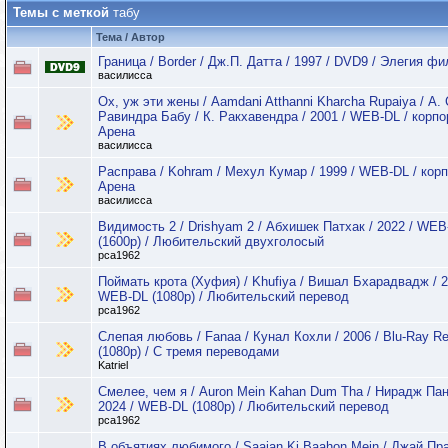
Темы с меткой
табу
Тема / Автор
Граница / Border / Дж.П. Датта / 1997 / DVD9 / Элегия ф
василисса
Ох, уж эти жены / Aamdani Atthanni Kharcha Rupaiya / А. 
Равиндра Бабу / К. Ракхавендра / 2001 / WEB-DL / корп
Арена
василисса
Расправа / Kohram / Мехул Кумар / 1999 / WEB-DL / кор
Арена
василисса
Видимость 2 / Drishyam 2 / Абхишек Патхак / 2022 / WEB
(1600p) / Любительский двухголосый
pca1962
Поймать крота (Хуфия) / Khufiya / Вишал Бхарадвадж / 2
WEB-DL (1080p) / Любительский перевод
pca1962
Слепая любовь / Fanaa / Кунал Кохли / 2006 / Blu-Ray 
(1080p) / С тремя переводами
Katriel
Смелее, чем я / Auron Mein Kahan Dum Tha / Нирадж Пан
2024 / WEB-DL (1080p) / Любительский перевод
pca1962
В объятиях любимого / Saajan Ki Baahon Mein / Джай Пр