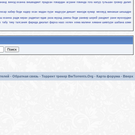
ананд
винод кханна
вишваджит прадхан
говардан асрани
говинда
гога капур
гульшан гровер
далип
екхар
кабир беди
кадер кхан
мадан пури
мадхури дикшит
манодж кумар
мехмуд
минакши шешадри
ш кханна
радж киран
раджпал ядав
раза мурад
ракеш беди
ранвир шорей
ранджит
рани мукхерджи
х
табу
тику талсания
фарида джалал
фарха нааз
хелен
хема малини
химани шивпури
шабана азми
телей
-
Обратная связь
-
Торрент трекер BwTorrents.Org
-
Карта форума
-
Вверх