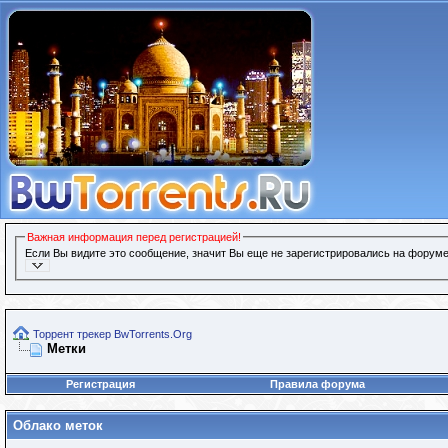
Важная информация перед регистрацией!
Если Вы видите это сообщение, значит Вы еще не зарегистрировались на форуме
Торрент трекер BwTorrents.Org
Метки
Регистрация
Правила форума
Облако меток