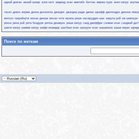
аджай девган
акшай кумар
алок натх
амджад кхан
амитабх баччан
амриш пури
анил капур
анупам
тахил
девен верма
денни дензонгпа
джагдип
джагдиш радж
джеки шрофф
джитендра
джонни леве
митхун чакраборти
мохан джоши
мохан чоти
мукеш риши
насируддин шах
нирупа рой
ом шивпури
рекха
рина рой
рита бхадури
ритеш дешмукх
риши капур
саид джеффри
салман кхан
санджай дат
шакти капур
шамми капур
шафи инамдар
шахбааз кхан
шахрукх кхан
шашикала
шаши киран
шрид
Поиск по меткам