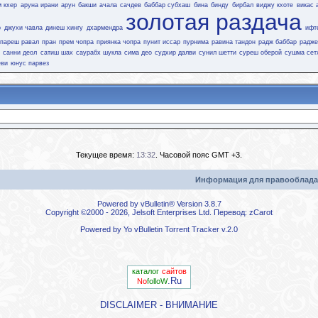
 кхер
аруна ирани
арун бакши
ачала сачдев
баббар субхаш
бина
бинду
бирбал
виджу кхоте
викас 
золотая раздача
р
джухи чавла
динеш хингу
дхармендра
ифт
пареш равал
пран
прем чопра
приянка чопра
пунит иссар
пурнима
равина тандон
радж баббар
радже
т
санни деол
сатиш шах
саурабх шукла
сима део
судхир далви
сунил шетти
суреш оберой
сушма сет
еви
юнус парвез
Текущее время:
13:32
. Часовой пояс GMT +3.
Информация для правооблада
Powered by vBulletin® Version 3.8.7
Copyright ©2000 - 2026, Jelsoft Enterprises Ltd. Перевод:
zCarot
Powered by
Yo vBulletin Torrent Tracker
v.2.0
каталог
сайтов
.Ru
No
folloW
DISCLAIMER - ВНИМАНИЕ