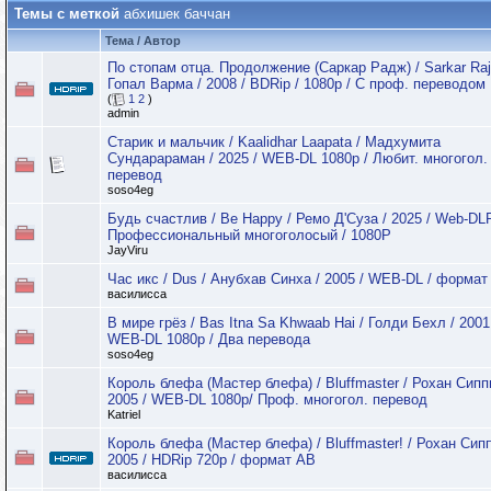
Темы с меткой
абхишек баччан
Тема / Автор
По стопам отца. Продолжение (Саркар Радж) / Sarkar Raj
Гопал Варма / 2008 / BDRip / 1080p / С проф. переводом
(
1
2
)
admin
Старик и мальчик / Kaalidhar Laapata / Мадхумита
Сундарараман / 2025 / WEB-DL 1080p / Любит. многогол.
перевод
soso4eg
Будь счастлив / Be Happy / Ремо Д'Суза / 2025 / Web-DLR
Профессиональный многоголосый / 1080P
JayViru
Час икс / Dus / Анубхав Синха / 2005 / WEB-DL / формат
василисса
В мире грёз / Bas Itna Sa Khwaab Hai / Голди Бехл / 2001
WEB-DL 1080p / Два перевода
soso4eg
Король блефа (Мастер блефа) / Bluffmaster / Рохан Сипп
2005 / WEB-DL 1080p/ Проф. многогол. перевод
Katriel
Король блефа (Мастер блефа) / Bluffmaster! / Рохан Сипп
2005 / HDRip 720p / формат АВ
василисса