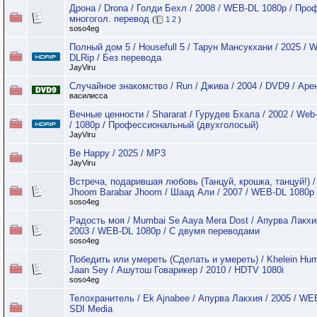
Дрона / Drona / Голди Бехл / 2008 / WEB-DL 1080p / Про
многогол. перевод
(
1
2
)
soso4eg
Полный дом 5 / Housefull 5 / Тарун Мансукхани / 2025 / 
DLRip / Без перевода
JayViru
Случайное знакомство / Run / Джива / 2004 / DVD9 / Аре
василисса
Вечные ценности / Shararat / Гурудев Бхала / 2002 / Web
/ 1080p / Профессиональный (двухголосый)
JayViru
Be Happy / 2025 / MP3
JayViru
Встреча, подарившая любовь (Танцуй, крошка, танцуй!) /
Jhoom Barabar Jhoom / Шаад Али / 2007 / WEB-DL 1080p
soso4eg
Радость моя / Mumbai Se Aaya Mera Dost / Апурва Лакхи
2003 / WEB-DL 1080p / С двумя переводами
soso4eg
Победить или умереть (Сделать и умереть) / Khelein Hu
Jaan Sey / Ашутош Говарикер / 2010 / HDTV 1080i
soso4eg
Телохранитель / Ek Ajnabee / Апурва Лакхия / 2005 / WE
SDI Media