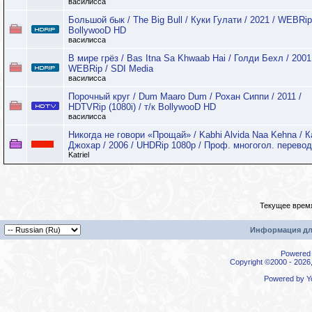
василисса
Большой бык / The Big Bull / Куки Гулати / 2021 / WEBRip 
BollywooD HD
василисса
В мире грёз / Bas Itna Sa Khwaab Hai / Голди Бехл / 2001
WEBRip / SDI Media
василисса
Порочный круг / Dum Maaro Dum / Рохан Сиппи / 2011 /
HDTVRip (1080i) / т/к BollywooD HD
василисса
Никогда не говори «Прощай» / Kabhi Alvida Naa Kehna / 
Джохар / 2006 / UHDRip 1080p / Проф. многогол. перевод
Katriel
Текущее врем
Информация дл
Powered b
Copyright ©2000 - 2026,
Powered by
Y