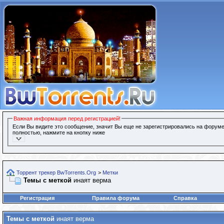
Важная информация перед регистрацией!
Если Вы видите это сообщение, значит Вы еще не зарегистрировались на форуме
полностью, нажмите на кнопку ниже
Торрент трекер BwTorrents.Org
>
Метки
Темы с меткой
инаят верма
Регистрация
Правила форума
Справка
Темы с меткой
инаят верма