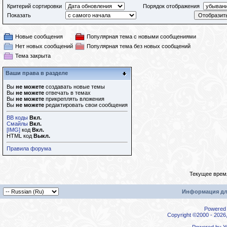
Критерий сортировки
Порядок отображения
Показать
Новые сообщения
Популярная тема с новыми сообщениями
Нет новых сообщений
Популярная тема без новых сообщений
Тема закрыта
Ваши права в разделе
Вы
не можете
создавать новые темы
Вы
не можете
отвечать в темах
Вы
не можете
прикреплять вложения
Вы
не можете
редактировать свои сообщения
BB коды
Вкл.
Смайлы
Вкл.
[IMG]
код
Вкл.
HTML код
Выкл.
Правила форума
Текущее врем
Информация дл
Powered b
Copyright ©2000 - 2026,