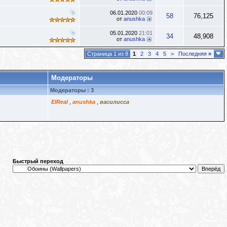
06.01.2020
00:09
58
76,125
от
anushka
05.01.2020
21:01
34
48,908
от
anushka
Страница 1 из 8
1
2
3
4
5
>
Последняя
»
Модераторы
Модераторы : 3
ElReal
,
anushka
,
василисса
Быстрый переход