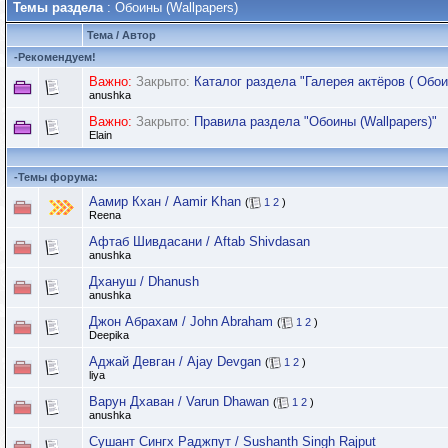
Темы раздела
: Обоины (Wallpapers)
Тема
/
Автор
-
Рекомендуем!
Важно:
Закрыто:
Каталог раздела "Галерея актёров ( Обоин
anushka
Важно:
Закрыто:
Правила раздела "Обоины (Wallpapers)"
Elain
-
Темы форума:
Аамир Кхан / Aamir Khan
(
1
2
)
Reena
Афтаб Шивдасани / Aftab Shivdasan
anushka
Дхануш / Dhanush
anushka
Джон Абрахам / John Abraham
(
1
2
)
Deepika
Аджай Девган / Ajay Devgan
(
1
2
)
liya
Варун Дхаван / Varun Dhawan
(
1
2
)
anushka
Сушант Сингх Раджпут / Sushanth Singh Rajput