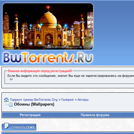
Важная информация перед регистрацией!
Если Вы видите это сообщение, значит Вы еще не зарегистрировались на форуме
Торрент трекер BwTorrents.Org
>
Галерея
>
Актеры
Обоины (Wallpapers)
Регистрация
Правила форума