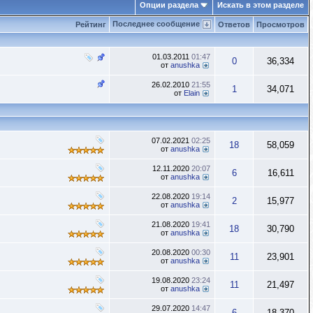
Опции раздела
Искать в этом разделе
Последнее сообщение
Рейтинг
Ответов
Просмотров
01.03.2011
01:47
0
36,334
от
anushka
26.02.2010
21:55
1
34,071
от
Elain
07.02.2021
02:25
18
58,059
от
anushka
12.11.2020
20:07
6
16,611
от
anushka
22.08.2020
19:14
2
15,977
от
anushka
21.08.2020
19:41
18
30,790
от
anushka
20.08.2020
00:30
11
23,901
от
anushka
19.08.2020
23:24
11
21,497
от
anushka
29.07.2020
14:47
6
18,370