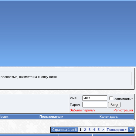
 полностью, нажмите на кнопку ниже
Имя
Запомнить?
Пароль
Забыли пароль?
Регистрация
Поиск
Пользователи
Календарь
Страница 1 из 8
1
2
3
4
5
>
Последняя
»