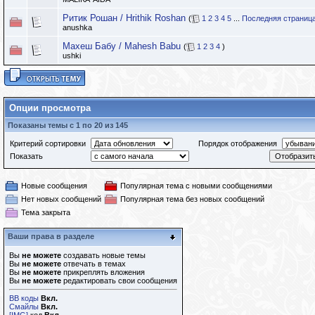
Ритик Рошан / Hrithik Roshan
(
1
2
3
4
5
...
Последняя страниц
anushka
Махеш Бабу / Mahesh Babu
(
1
2
3
4
)
ushki
Опции просмотра
Показаны темы с 1 по 20 из 145
Критерий сортировки
Порядок отображения
Показать
Новые сообщения
Популярная тема с новыми сообщениями
Нет новых сообщений
Популярная тема без новых сообщений
Тема закрыта
Ваши права в разделе
Вы
не можете
создавать новые темы
Вы
не можете
отвечать в темах
Вы
не можете
прикреплять вложения
Вы
не можете
редактировать свои сообщения
BB коды
Вкл.
Смайлы
Вкл.