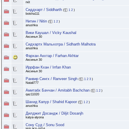
net
Сиддхарт / Siddharth
(
1
2
)
boisha111
Нитин / Nitin
(
1
2
)
anushka
Вики Каушал / Vicky Kaushal
Аксинья 30
Сидхартх Мальхотра / Sidharth Malhotra
anushka
Фархан Акхтар / Farhan Akhtar
Аксинья 30
Иррфан Кхан / Irrfan Khan
Аксинья 30
Ранвир Сингх / Ranvееr Singh
(
1
2
3
)
Natali777
Aмитабх Баччан / Amitabh Bachchan
(
1
2
)
qaz11020
Шахид Капур / Shahid Kapoor
(
1
2
)
anushka
Дилджит Досандж / Diljit Dosanjh
katya-alyona
Сону Суд / Sonu Sood
MALIKA-AIDA