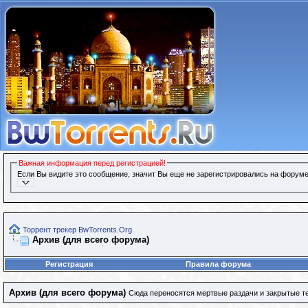
Важная информация перед регистрацией!
Если Вы видите это сообщение, значит Вы еще не зарегистрировались на форуме
Торрент трекер BwTorrents.Org
Архив (для всего форума)
Регистрация
Правила форума
Архив (для всего форума)
Сюда переносятся мертвые раздачи и закрытые т