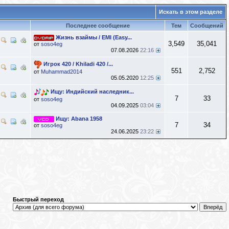
Искать в этом разделе
Последнее сообщение
Тем
Сообщений
Жизнь взаймы / EMI (Easy...
3,549
35,041
от
soso4eg
07.08.2026
22:16
Игрок 420 / Khiladi 420 /...
551
2,752
от
Muhammad2014
05.05.2020
12:25
Ищу: Индийский наследник...
7
33
от
soso4eg
04.09.2025
03:04
Ищу: Abana 1958
7
34
от
soso4eg
24.06.2025
23:22
Быстрый переход