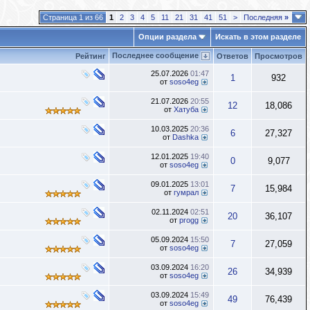
Страница 1 из 66
1
2
3
4
5
11
21
31
41
51
>
Последняя
»
Опции раздела
Искать в этом разделе
Последнее сообщение
Рейтинг
Ответов
Просмотров
25.07.2026
01:47
1
932
от
soso4eg
21.07.2026
20:55
12
18,086
от
Хатуба
10.03.2025
20:36
6
27,327
от
Dashka
12.01.2025
19:40
0
9,077
от
soso4eg
09.01.2025
13:01
7
15,984
от
гумрал
02.11.2024
02:51
20
36,107
от
progg
05.09.2024
15:50
7
27,059
от
soso4eg
03.09.2024
16:20
26
34,939
от
soso4eg
03.09.2024
15:49
)
49
76,439
от
soso4eg