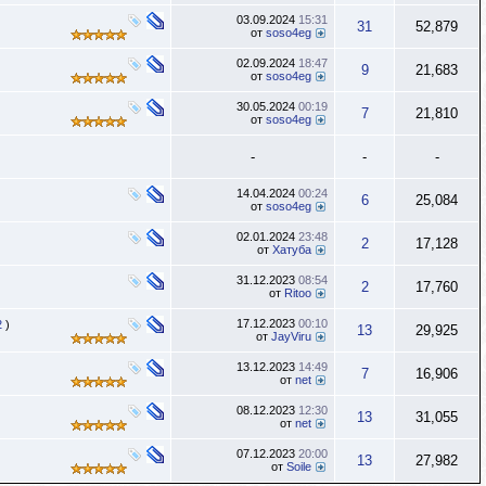
03.09.2024
15:31
31
52,879
от
soso4eg
02.09.2024
18:47
9
21,683
от
soso4eg
30.05.2024
00:19
7
21,810
от
soso4eg
-
-
-
14.04.2024
00:24
6
25,084
от
soso4eg
02.01.2024
23:48
2
17,128
от
Хатуба
31.12.2023
08:54
2
17,760
от
Ritoo
17.12.2023
00:10
2
)
13
29,925
от
JayViru
13.12.2023
14:49
7
16,906
от
net
08.12.2023
12:30
13
31,055
от
net
07.12.2023
20:00
13
27,982
от
Soile