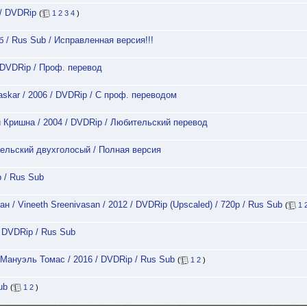
 / DVDRip
(
1
2
3
4
)
Гб / Rus Sub / Исправленная версия!!!
 DVDRip / Проф. перевод
askar / 2006 / DVDRip / С проф. переводом
 Кришна / 2004 / DVDRip / Любительский перевод
ительский двухголосый / Полная версия
 / Rus Sub
н / Vineeth Sreenivasan / 2012 / DVDRip (Upscaled) / 720р / Rus Sub
(
1
/ DVDRip / Rus Sub
н Мануэль Томас / 2016 / DVDRip / Rus Sub
(
1
2
)
ub
(
1
2
)