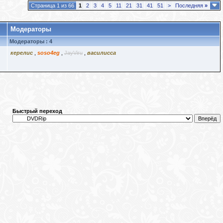
Страница 1 из 66
1
2
3
4
5
11
21
31
41
51
>
Последняя
»
Модераторы
Модераторы : 4
керелис
,
soso4eg
,
JayViru
,
василисса
Быстрый переход