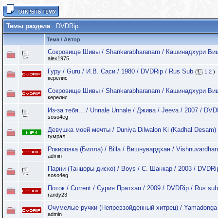
Темы раздела
: DVDRip
Тема
/
Автор
Сокровище Шивы / Shankarabharanam / Кашинадхури Виш
alex1975
Гуру / Guru / И.В. Саси / 1980 / DVDRip / Rus Sub
(
1
2
)
керелис
Сокровище Шивы / Shankarabharanam / Кашинадхури Виш
керелис
Из-за тебя... / Unnale Unnale / Джива / Jeeva / 2007 / D
soso4eg
Девушка моей мечты / Duniya Dilwalon Ki (Kadhal Desam) 
гумрал
Рокировка (Билла) / Billa / Вишнувардхан / Vishnuvardhan
admin
Парни (Танцоры диско) / Boys / С. Шанкар / 2003 / DVDRi
soso4eg
Поток / Current / Сурия Пратхап / 2009 / DVDRip / Rus sub
randy23
Очумелые ручки (Непревзойденный хитрец) / Yamadonga /
admin