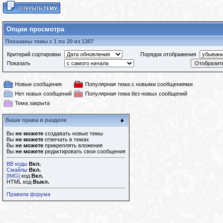
Опции просмотра
Показаны темы с 1 по 20 из 1307
Критерий сортировки
Порядок отображения
Показать
Новые сообщения
Популярная тема с новыми сообщениями
Нет новых сообщений
Популярная тема без новых сообщений
Тема закрыта
Ваши права в разделе
Вы
не можете
создавать новые темы
Вы
не можете
отвечать в темах
Вы
не можете
прикреплять вложения
Вы
не можете
редактировать свои сообщения
BB коды
Вкл.
Смайлы
Вкл.
[IMG]
код
Вкл.
HTML код
Выкл.
Правила форума