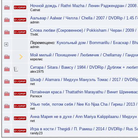
Ночной дождь / Rathri Mazha / Ленин Раджендран / 2008
Catnat
Аальвар / Aalwar / Челла / Chella / 2007 / DVDRip / 1.45 
admin
Слова любви (Сокровенное) / Pokkisham / Черан / 2009 /
Th4K
Перемещено:
Кукольный дом / Bommarillu / Бхаскар / Bh
admin
Мой милый / Похищение / Любимчик / Chellamay / Гандхи
керелис
Ситара / Sitara / Вамсу / 1984 / DVDRip / Дубляж + люб
alex1975
Шкаф / Alamara / Мидхун Мануэль Томас / 2017 / DVDRip
net
Потаённая краса / Thattathin Marayathu / Винит Шриниваса
Ратюся
Убью тебя, потом себя / Nee Ko Njaa Cha / Гириш / 2013 
net
Анна Мария не в духе / Ann Mariya Kalippilaanu / Мидху
net
Игра в кости / Thegidi / П. Рамеш / 2014 / DVDRip / Rus S
randy23