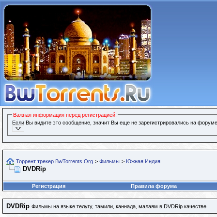
Важная информация перед регистрацией!
Если Вы видите это сообщение, значит Вы еще не зарегистрировались на форуме
Торрент трекер BwTorrents.Org
>
Фильмы
>
Южная Индия
DVDRip
Регистрация
Правила форума
DVDRip
Фильмы на языке телугу, тамили, каннада, малаям в DVDRip качестве