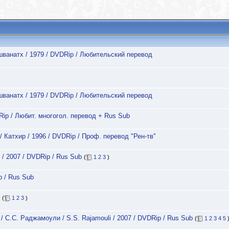
ванатх / 1979 / DVDRip / Любительский перевод
ванатх / 1979 / DVDRip / Любительский перевод
VDRip / Любит. многогол. перевод + Rus Sub
/ Катхир / 1996 / DVDRip / Проф. перевод "Рен-тв"
 / 2007 / DVDRip / Rus Sub
(
1
2
3
)
p / Rus Sub
(
1
2
3
)
 С.С. Раджамоули / S.S. Rajamouli / 2007 / DVDRip / Rus Sub
(
1
2
3
4
5