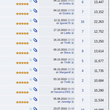
04.12.2010
14:01
6
13,447
от
Dzidra
04.12.2010
13:58
7
13,152
от
Dzidra
12.11.2010
20:09
16
22,263
от
Igorek75
17.10.2010
06:13
7
12,752
от
Latifa
16.10.2010
22:33
7
13,250
от
Th4K
09.10.2010
23:05
8
13,614
от
Shiva
08.10.2010
18:21
5
11,677
от
Th4K
06.10.2010
23:39
4
11,735
от
Margamif
03.10.2010
12:53
2
10,684
от
Th4K
12.08.2010
09:49
3
10,290
от
hasanuz2001
05.08.2010
09:03
7
11,534
от
Janedgi
23.07.2010
16:48