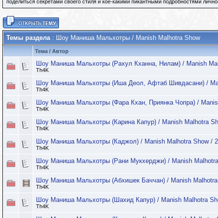
поделиться секретами своего стиля и кое-какими пикантными подробностями лично
Темы раздела
: Шоу Маниша Мальхотры / Manish Malhotra Show
Тема
/
Автор
Шоу Маниша Мальхотры (Рахул Кханна, Нилам) / Manish Malh
Th4K
Шоу Маниша Мальхотры (Иша Деол, Афтаб Шивдасани) / Mani
Th4K
Шоу Маниша Мальхотры (Фара Кхан, Приянка Чопра) / Manish
Th4K
Шоу Маниша Мальхотры (Карина Капур) / Manish Malhotra Sh
Th4K
Шоу Маниша Мальхотры (Каджол) / Manish Malhotra Show / 2
Th4K
Шоу Маниша Мальхотры (Рани Мукхерджи) / Manish Malhotra 
Th4K
Шоу Маниша Мальхотры (Абхишек Баччан) / Manish Malhotra 
Th4K
Шоу Маниша Мальхотры (Шахид Капур) / Manish Malhotra Sho
Th4K