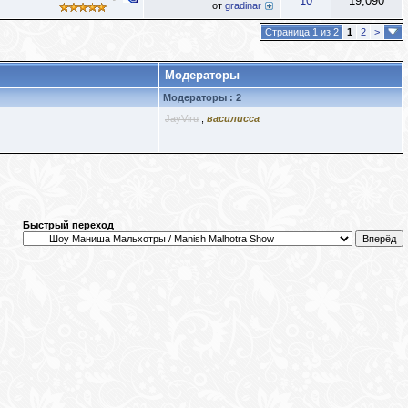
10
19,090
от
gradinar
Страница 1 из 2
1
2
>
Модераторы
Модераторы : 2
JayViru
,
василисса
Быстрый переход