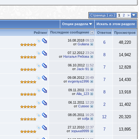
Страница 1 из 2
1
2
>
Опции раздела
Искать в этом разделе
Последнее сообщение
Рейтинг
Ответов
Просмотров
16.08.2018
09:13
6
48,220
от
Guliana
07.12.2012
23:24
8
14,942
от
Наталья Рябова
06.10.2012
11:52
7
12,828
от
Jack-91
09.08.2012
20:49
7
14,430
от
evgeniya1996
09.11.2011
19:48
8
13,918
от
Alla_123
06.11.2011
12:20
2
11,402
от
Cuteee
08.05.2011
16:25
12
20,320
от
sofja
27.12.2010
22:37
7
13,895
от
зорька9999