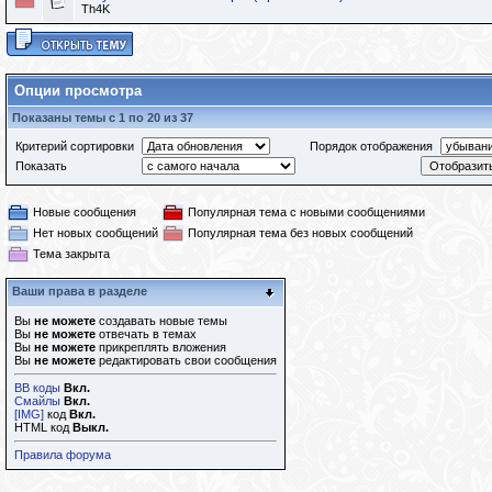
Th4K
Опции просмотра
Показаны темы с 1 по 20 из 37
Критерий сортировки
Порядок отображения
Показать
Новые сообщения
Популярная тема с новыми сообщениями
Нет новых сообщений
Популярная тема без новых сообщений
Тема закрыта
Ваши права в разделе
Вы
не можете
создавать новые темы
Вы
не можете
отвечать в темах
Вы
не можете
прикреплять вложения
Вы
не можете
редактировать свои сообщения
BB коды
Вкл.
Смайлы
Вкл.
[IMG]
код
Вкл.
HTML код
Выкл.
Правила форума