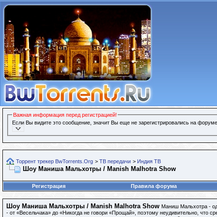
Важная информация перед регистрацией!
Если Вы видите это сообщение, значит Вы еще не зарегистрировались на форуме
Торрент трекер BwTorrents.Org
>
ТВ передачи
>
Индия ТВ
Шоу Маниша Мальхотры / Manish Malhotra Show
Регистрация
Правила форума
Шоу Маниша Мальхотры / Manish Malhotra Show
Маниш Мальхотра - од
- от «Весельчака» до «Никогда не говори «Прощай», поэтому неудивительно, что сре