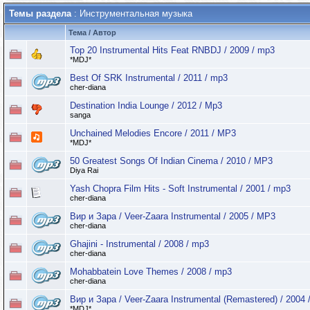
Темы раздела
: Инструментальная музыка
Тема
/
Автор
Top 20 Instrumental Hits Feat RNBDJ / 2009 / mp3
*MDJ*
Best Of SRK Instrumental / 2011 / mp3
cher-diana
Destination India Lounge / 2012 / Mp3
sanga
Unchained Melodies Encore / 2011 / MP3
*MDJ*
50 Greatest Songs Of Indian Cinema / 2010 / MP3
Diya Rai
Yash Chopra Film Hits - Soft Instrumental / 2001 / mp3
cher-diana
Вир и Зара / Veer-Zaara Instrumental / 2005 / MP3
cher-diana
Ghajini - Instrumental / 2008 / mp3
cher-diana
Mohabbatein Love Themes / 2008 / mp3
cher-diana
Вир и Зара / Veer-Zaara Instrumental (Remastered) / 2004
*MDJ*