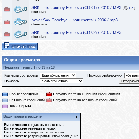
SRK - His Journey For Love (CD 01) / 2010 / МР3
(
1
2
)
cher-diana
Never Say Goodbye - Instrumental / 2006 / mp3
cher-diana
SRK - His Journey For Love (CD 02) / 2010 / МР3
cher-diana
Опции просмотра
Показаны темы с 1 по 13 из 13
Критерий сортировки
Порядок отображения
Показать
Новые сообщения
Популярная тема с новыми сообщениями
Нет новых сообщений
Популярная тема без новых сообщений
Тема закрыта
Ваши права в разделе
Вы
не можете
создавать новые темы
Вы
не можете
отвечать в темах
Вы
не можете
прикреплять вложения
Вы
не можете
редактировать свои сообщения