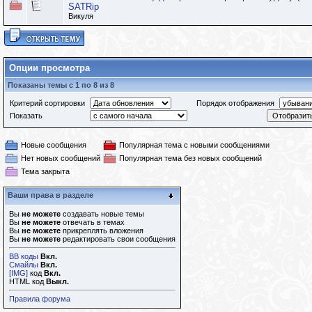
SATRip
Викуля
Опции просмотра
Показаны темы с 1 по 8 из 8
Критерий сортировки
Порядок отображения
Показать
Новые сообщения
Популярная тема с новыми сообщениями
Нет новых сообщений
Популярная тема без новых сообщений
Тема закрыта
Ваши права в разделе
Вы
не можете
создавать новые темы
Вы
не можете
отвечать в темах
Вы
не можете
прикреплять вложения
Вы
не можете
редактировать свои сообщения
BB коды
Вкл.
Смайлы
Вкл.
[IMG]
код
Вкл.
HTML код
Выкл.
Правила форума