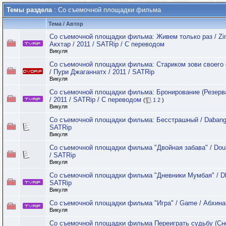
Темы раздела
: Со съемочной площадки фильма
Тема
/
Автор
Со съемочной площадки фильма: Живем только раз / Zind
Акхтар / 2011 / SATRip / С переводом
Викуля
Со съемочной площадки фильма: Стариком зови своего от
/ Пури Джаганнатх / 2011 / SATRip
Викуля
Со съемочной площадки фильма: Бронирование (Резерва
/ 2011 / SATRip / С переводом
(
1
2
)
Викуля
Со съемочной площадки фильма: Бесстрашный / Dabangg
SATRip
Викуля
Со съемочной площадки фильма "Двойная забава" / Doub
/ SATRip
Викуля
Со съемочной площадки фильма "Дневники Мумбая" / Dhob
SATRip
Викуля
Со съемочной площадки фильма "Игра" / Game / Абхинай
Викуля
Со съемочной площадки фильма Переиграть судьбу (Снов