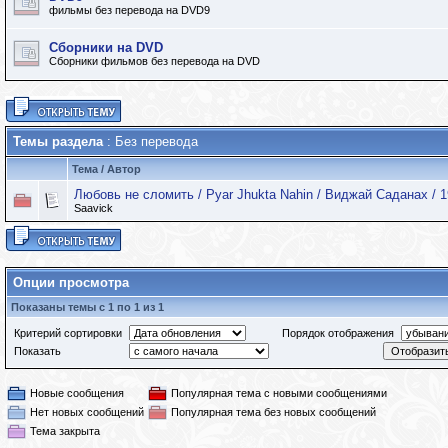
фильмы без перевода на DVD9
Сборники на DVD
Сборники фильмов без перевода на DVD
Темы раздела
: Без перевода
Тема
/
Автор
Любовь не сломить / Pyar Jhukta Nahin / Виджай Саданах / 
Saavick
Опции просмотра
Показаны темы с 1 по 1 из 1
Критерий сортировки
Порядок отображения
Показать
Новые сообщения
Популярная тема с новыми сообщениями
Нет новых сообщений
Популярная тема без новых сообщений
Тема закрыта