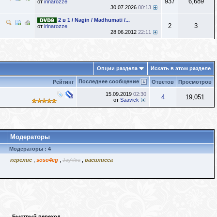
937
6,689
от
irinarozze
30.07.2026
00:13
2 в 1 / Nagin / Madhumati /...
2
3
от
irinarozze
28.06.2012
22:11
Опции раздела
Искать в этом разделе
Последнее сообщение
Рейтинг
Ответов
Просмотров
15.09.2019
02:30
4
19,051
от
Saavick
Модераторы
Модераторы : 4
керелис
,
soso4eg
,
JayViru
,
василисса
Быстрый переход