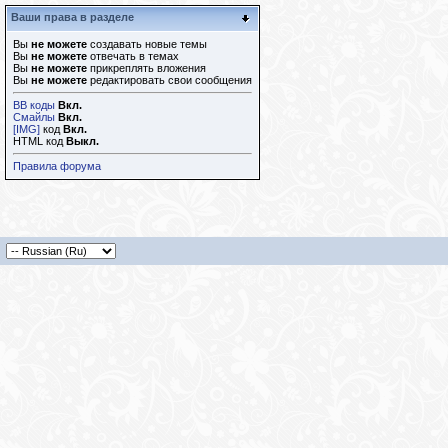
Ваши права в разделе
Вы
не можете
создавать новые темы
Вы
не можете
отвечать в темах
Вы
не можете
прикреплять вложения
Вы
не можете
редактировать свои сообщения
BB коды
Вкл.
Смайлы
Вкл.
[IMG]
код
Вкл.
HTML код
Выкл.
Правила форума