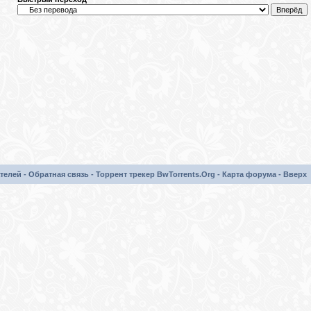
телей
-
Обратная связь
-
Торрент трекер BwTorrents.Org
-
Карта форума
-
Вверх