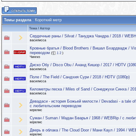
Темы раздела
: Короткий метр
Тема
/
Автор
Сердечные раны / Silvat / Тануджа Чандра / 2018 / WEBH
василисса
Кровные братья / Blood Brothers / Вишал Бхардвадж / Vis
переводом
(
1
2
)
Чингиз
Диско Обу / Disco Obu / Ананд Кишор / 2017 / HDTV (108
василисса
Поле / The Field / Сандхия Сури / 2018 / HDTV (1080p)
василисса
Километры песка / Miles of Sand / Сонеджухи Синха / 20
василисса
Девадаси - история Божьей милости / Devаdasi - a tale of
с любительским переводом
керелис
Суман / Suman / Мадан Бварья / 1968 / WEBRip / с люб
керелис
Дверь в облака / The Cloud Door / Мани Каул / 1994 / W
керелис