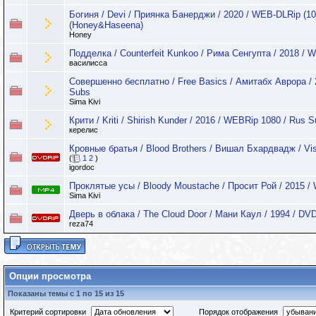
Богиня / Devi / Приянка Банерджи / 2020 / WEB-DLRip (1
(Honey&Haseena)
Honey
Подделка / Counterfeit Kunkoo / Рима Сенгупта / 2018 / 
василисса
Совершенно бесплатно / Free Basics / Амитабх Аврора /
Subs
Sima Kivi
Крити / Kriti / Shirish Kunder / 2016 / WEBRip 1080 / Rus 
керелис
Кровные братья / Blood Brothers / Вишал Бхардвадж / Vis
(
1
2
)
igordoc
Проклятые усы / Bloody Moustache / Просит Рой / 2015 
Sima Kivi
Дверь в облака / The Cloud Door / Мани Каул / 1994 / DV
reza74
Опции просмотра
Показаны темы с 1 по 15 из 15
Критерий сортировки
Порядок отображения