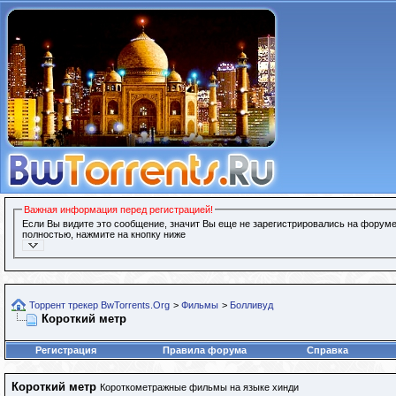
Важная информация перед регистрацией!
Если Вы видите это сообщение, значит Вы еще не зарегистрировались на форуме
полностью, нажмите на кнопку ниже
Торрент трекер BwTorrents.Org
>
Фильмы
>
Болливуд
Короткий метр
Регистрация
Правила форума
Справка
Короткий метр
Короткометражные фильмы на языке хинди