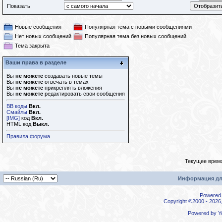
Показать
Новые сообщения
Популярная тема с новыми сообщениями
Нет новых сообщений
Популярная тема без новых сообщений
Тема закрыта
Ваши права в разделе
Вы
не можете
создавать новые темы
Вы
не можете
отвечать в темах
Вы
не можете
прикреплять вложения
Вы
не можете
редактировать свои сообщения
BB коды
Вкл.
Смайлы
Вкл.
[IMG]
код
Вкл.
HTML код
Выкл.
Правила форума
Текущее врем
Информация дл
Powered b
Copyright ©2000 - 2026,
Powered by
Y