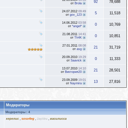
92
78,688
от
Brola
24.07.2012
09:49
5
11,518
от
gov_123
14.06.2012
03:58
0
10,769
от
*angel*
21.08.2011
14:41
0
10,851
от
Th4K
27.01.2011
08:08
21
31,719
от
asg
20.09.2010
19:29
0
11,333
от
Saavick
13.07.2010
14:10
21
28,501
от
Виктория20
23.09.2009
19:01
13
27,816
от
Naymira
Модераторы
Модераторы : 4
керелис
,
soso4eg
,
JayViru
,
василисса