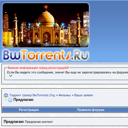
Важная информация перед регистрацией!
Если Вы видите это сообщение, значит Вы еще не зарегистрировались на форуме
Торрент трекер BwTorrents.Org
>
Фильмы
>
Ваши заявки
Предлагаю
Регистрация
Правила форума
Предлагаю
Предлагаю контент