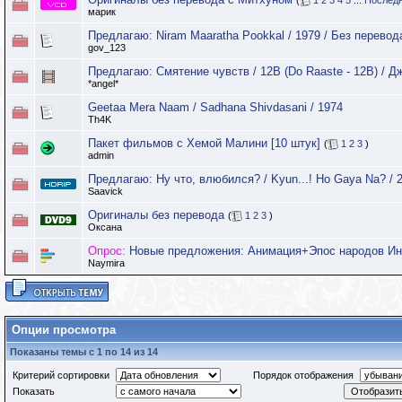
(
1
2
3
4
5
...
Последн
марик
Предлагаю: Niram Maaratha Pookkal / 1979 / Без перевод
gov_123
Предлагаю: Смятение чувств / 12B (Do Raaste - 12B) / Д
*angel*
Geetaa Mera Naam / Sadhana Shivdasani / 1974
Th4K
Пакет фильмов с Хемой Малини [10 штук]
(
1
2
3
)
admin
Предлагаю: Ну что, влюбился? / Kyun...! Ho Gaya Na? / 
Saavick
Оригиналы без перевода
(
1
2
3
)
Оксана
Опрос:
Новые предложения: Анимация+Эпос народов И
Naymira
Опции просмотра
Показаны темы с 1 по 14 из 14
Критерий сортировки
Порядок отображения
Показать