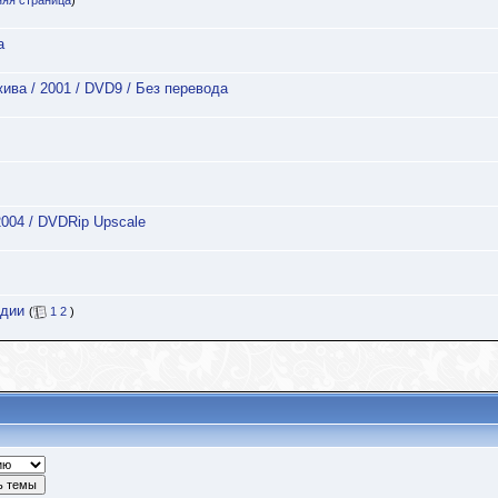
яя страница
)
а
жива / 2001 / DVD9 / Без перевода
2004 / DVDRip Upscale
ндии
(
1
2
)