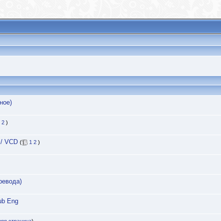
ное)
2
)
 / VCD
(
1
2
)
ревода)
Sub Eng