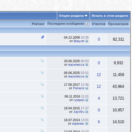
Опции раздела
Искать в этом разделе
Последнее сообщение
Рейтинг
Ответов
Просмотров
04.12.2008
16:35
0
82,311
от
Викуля
29.06.2025
00:03
0
9,932
от
василисса
06.06.2025
02:01
12
11,459
от
василисса
17.06.2017
12:46
12
43,964
от
Ратюся
06.11.2016
11:01
4
13,721
от
гумрал
18.04.2015
17:37
0
10,957
от
JayViru
16.07.2014
13:01
6
14,510
от
керелис
12.03.2014
16:33